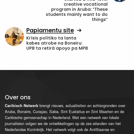
creative vocational
program in Aruba: “These
students mainly want to do
things”
Papiamentu site
Krísis polítiko ta lanta
kabes atrobe na Boneiru:
UPB ta retirá apoyo pa MPB
Over ons
brengt nieuws, actualiteiten en achtergronden over
Caribisch Netwerk
Aruba, Bonaire, Curaçao, Saba, Sint Eustatius en Sint Maarten en de
Caribische gemeenschap in Nederland. Met een netwerk van lokale
journalisten volgen we de ontwikkelingen op de zes eilanden van het
Nederlandse Koninkrijk. Het netwerk volgt ook de Antilliaanse en