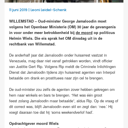
11 juni 2019 | Leoni Leidel-Schenk
WILLEMSTAD – Oud-minister George Jamaloodin moet
volgens het Openbaar Ministerie (OM) 30 jaar de gevangenis
in voor onder meer betrokkenheid bij
de moord
op politicus
Helmin Wiels. Die eis sprak het OM dinsdag uit in de
rechtbank van Willemstad.
De anderhalf jaar dat Jamaloodin onder huisarrest vastzat in
Venezuela, mag daar niet vanaf getrokken worden, vindt officier
van Justitie Gert Rip. Volgens Rip meldt de Criminele Inlichtingen
Dienst dat Jamaloodin tijdens zijn huisarrest agenten van Interpol
betaalde om drank en prostituees naar zijn cel te brengen.
De oud-minister zou zelfs de agenten zover hebben gekregen om
hem naar winkels en bars te brengen. “Het was één groot
feest zolang Jamaloodin maar betaalde”, aldus Rip. Op de vraag of
dit correct was, blijft Jamaloodin even stil en zegt dan: ‘nee.’ Hij
voegt daaraan toe dat hij ‘soms weekendverlof had’.
Opdrachtgever moord Wiels