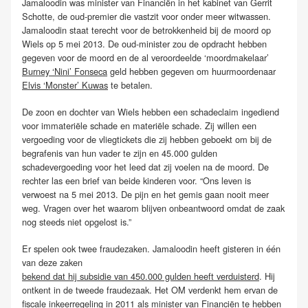
Jamaloodin was minister van Financiën in het kabinet van Gerrit
Schotte, de oud-premier die vastzit voor onder meer witwassen.
Jamaloodin staat terecht voor de betrokkenheid bij de moord op
Wiels op 5 mei 2013. De oud-minister zou de opdracht hebben
gegeven voor de moord en de al veroordeelde ‘moordmakelaar’
Burney ‘Nini’ Fonseca
geld hebben gegeven om huurmoordenaar
Elvis ‘Monster’ Kuwas
te betalen.
De zoon en dochter van Wiels hebben een schadeclaim ingediend
voor immateriële schade en materiële schade. Zij willen een
vergoeding voor de vliegtickets die zij hebben geboekt om bij de
begrafenis van hun vader te zijn en 45.000 gulden
schadevergoeding voor het leed dat zij voelen na de moord. De
rechter las een brief van beide kinderen voor. “Ons leven is
verwoest na 5 mei 2013. De pijn en het gemis gaan nooit meer
weg. Vragen over het waarom blijven onbeantwoord omdat de zaak
nog steeds niet opgelost is.”
Er spelen ook twee fraudezaken. Jamaloodin heeft gisteren in één
van deze zaken
bekend dat hij subsidie van 450.000 gulden heeft verduisterd
. Hij
ontkent in de tweede fraudezaak. Het OM verdenkt hem ervan de
fiscale inkeerregeling in 2011 als minister van Financiën te hebben