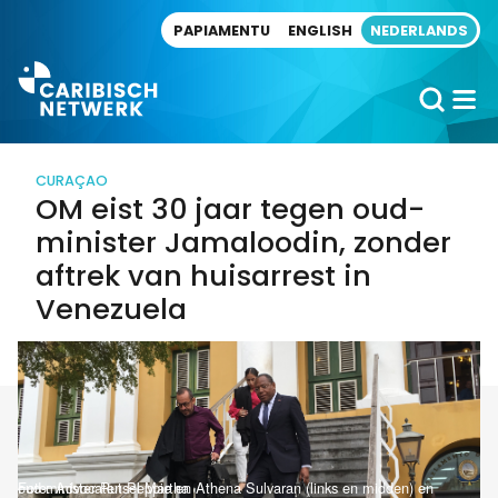
Direct naar artikel
PAPIAMENTU
ENGLISH
NEDERLANDS
CURAÇAO
OM eist 30 jaar tegen oud-
minister Jamaloodin, zonder
aftrek van huisarrest in
Venezuela
Foto: Advocaten Peppie en Athena Sulvaran (links en midden) en oud-minister Rutsel Martha