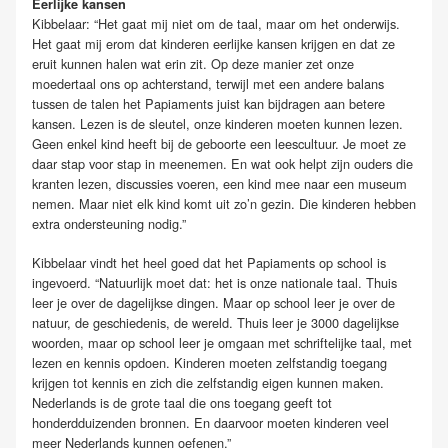
Eerlijke kansen
Kibbelaar: “Het gaat mij niet om de taal, maar om het onderwijs.
Het gaat mij erom dat kinderen eerlijke kansen krijgen en dat ze
eruit kunnen halen wat erin zit. Op deze manier zet onze
moedertaal ons op achterstand, terwijl met een andere balans
tussen de talen het Papiaments juist kan bijdragen aan betere
kansen. Lezen is de sleutel, onze kinderen moeten kunnen lezen.
Geen enkel kind heeft bij de geboorte een leescultuur. Je moet ze
daar stap voor stap in meenemen. En wat ook helpt zijn ouders die
kranten lezen, discussies voeren, een kind mee naar een museum
nemen. Maar niet elk kind komt uit zo’n gezin. Die kinderen hebben
extra ondersteuning nodig.”
Kibbelaar vindt het heel goed dat het Papiaments op school is
ingevoerd. “Natuurlijk moet dat: het is onze nationale taal. Thuis
leer je over de dagelijkse dingen. Maar op school leer je over de
natuur, de geschiedenis, de wereld. Thuis leer je 3000 dagelijkse
woorden, maar op school leer je omgaan met schriftelijke taal, met
lezen en kennis opdoen. Kinderen moeten zelfstandig toegang
krijgen tot kennis en zich die zelfstandig eigen kunnen maken.
Nederlands is de grote taal die ons toegang geeft tot
honderdduizenden bronnen. En daarvoor moeten kinderen veel
meer Nederlands kunnen oefenen.”