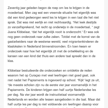
Zeventig jaar geleden begon de roep om les te krijgen in de
moedertaal. Men zag wat een vreemde situatie het eigenlijk was
dat een kind gedwongen werd les te krijgen in een taal die het niet
sprak. Dat was niet eerlijk en niet rechtvaardig. “Het leek destijds
zo vanzelfsprekend, het recht op onderwijs in de moedertaal, ” zegt
Juana Kibbelaar, “dat het eigenlijk nooit is onderzocht.” Er was ook
nog geen onderzoek naar zulke zaken. Totdat met de komst van de
gastarbeiders naar de westerse wereld, veel migrantenkinderen de
klaslokalen in Nederland binnenstroomden. En toen kwam er
onderzoek naar hoe het eigenlijk zit met de ontwikkeling en de
kansen van een kind dat thuis een andere taal spreekt dan in de
klas.
Kibbelaar bestudeerde die onderzoeken en ontdekte de reden
waarom het op Curaçao met veel leerlingen niet goed gaat, ook
niet nadat het Papiaments is ingevoerd op school. “Kijk” legt ze uit,
“de meeste scholen zijn nu de eerste vier jaar voornamelijk in het
Papiaments. De kinderen krijgen een half uurtje Nederlandse les
per dag. Na vier jaar wordt de instructietaal voornamelijk
Nederlands en worden alle lessen aangeboden in die taal. Maar dat
half uurtje les per dag is niet voldoende om leerlingen daarop voor