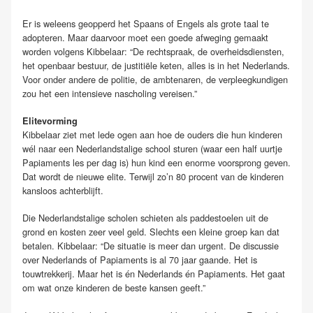
Er is weleens geopperd het Spaans of Engels als grote taal te
adopteren. Maar daarvoor moet een goede afweging gemaakt
worden volgens Kibbelaar: “De rechtspraak, de overheidsdiensten,
het openbaar bestuur, de justitiële keten, alles is in het Nederlands.
Voor onder andere de politie, de ambtenaren, de verpleegkundigen
zou het een intensieve nascholing vereisen.”
Elitevorming
Kibbelaar ziet met lede ogen aan hoe de ouders die hun kinderen
wél naar een Nederlandstalige school sturen (waar een half uurtje
Papiaments les per dag is) hun kind een enorme voorsprong geven.
Dat wordt de nieuwe elite. Terwijl zo’n 80 procent van de kinderen
kansloos achterblijft.
Die Nederlandstalige scholen schieten als paddestoelen uit de
grond en kosten zeer veel geld. Slechts een kleine groep kan dat
betalen. Kibbelaar: “De situatie is meer dan urgent. De discussie
over Nederlands of Papiaments is al 70 jaar gaande. Het is
touwtrekkerij. Maar het is én Nederlands én Papiaments. Het gaat
om wat onze kinderen de beste kansen geeft.”