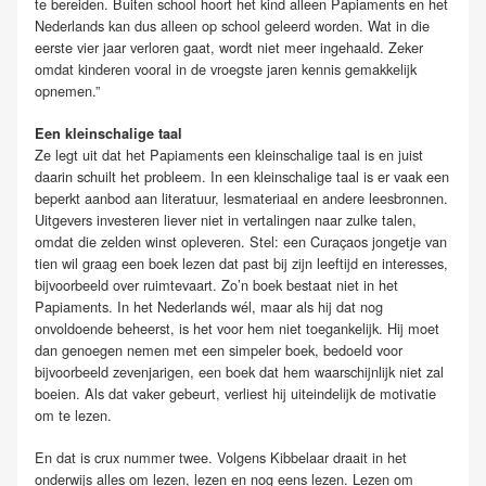
te bereiden. Buiten school hoort het kind alleen Papiaments en het
Nederlands kan dus alleen op school geleerd worden. Wat in die
eerste vier jaar verloren gaat, wordt niet meer ingehaald. Zeker
omdat kinderen vooral in de vroegste jaren kennis gemakkelijk
opnemen.”
Een kleinschalige taal
Ze legt uit dat het Papiaments een kleinschalige taal is en juist
daarin schuilt het probleem. In een kleinschalige taal is er vaak een
beperkt aanbod aan literatuur, lesmateriaal en andere leesbronnen.
Uitgevers investeren liever niet in vertalingen naar zulke talen,
omdat die zelden winst opleveren. Stel: een Curaçaos jongetje van
tien wil graag een boek lezen dat past bij zijn leeftijd en interesses,
bijvoorbeeld over ruimtevaart. Zo’n boek bestaat niet in het
Papiaments. In het Nederlands wél, maar als hij dat nog
onvoldoende beheerst, is het voor hem niet toegankelijk. Hij moet
dan genoegen nemen met een simpeler boek, bedoeld voor
bijvoorbeeld zevenjarigen, een boek dat hem waarschijnlijk niet zal
boeien. Als dat vaker gebeurt, verliest hij uiteindelijk de motivatie
om te lezen.
En dat is crux nummer twee. Volgens Kibbelaar draait in het
onderwijs alles om lezen, lezen en nog eens lezen. Lezen om