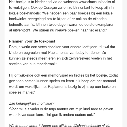
Het boekje is in Nederland via de webshop www.chuchubibooks.nl
te verkrijgen. Ook op Curaçao zullen ze binnenkort te koop zijn in
lokale boekhandels: “We hebben een paar boekjes bij een lokale
boekwinkel neergelegd om te kijken of er ook op de eilanden
behoefte aan is. Binnen twee dagen waren de eerste exemplaren
al uitverkocht. We sturen nu nieuwe boeken naar het eiland.”
Plannen voor de toekomst
Romijn werkt aan vervolgboeken voor andere leeftijden. “Ik wil dat
kinderen opgroeien met Papiaments, van baby tot tiener. Zo
kunnen ze steeds meer leren en zich zelfverzekerd voelen in het
spreken van hun moedertaal.”
Hij ontwikkelde ook een memoryspel en liedjes bij het boekje, zodat
gezinnen samen kunnen spelen en leren. “Ik hoop dat het normaal
wordt om wekelijks met Papiaments bezig te zijn, op een leuke en
speelse manier.”
Zijn belangrijkste motivatie?
“Voor mij als vader is dit mijn manier om mijn kind mee te geven
waar ik vandaan kom. Dat gun ik andere ouders ook.”
Wil je meer weten? Neem een kijkje op @chuchubibooks.nl via