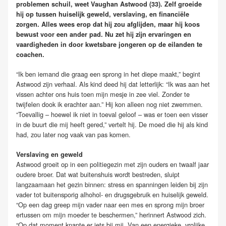
problemen schuil, weet Vaughan Astwood (33). Zelf groeide
hij op tussen huiselijk geweld, verslaving, en financiële
zorgen. Alles wees erop dat hij zou afglijden, maar hij koos
bewust voor een ander pad. Nu zet hij zijn ervaringen en
vaardigheden in door kwetsbare jongeren op de eilanden te
coachen.
“Ik ben iemand die graag een sprong in het diepe maakt,” begint
Astwood zijn verhaal. Als kind deed hij dat letterlijk: “Ik was aan het
vissen achter ons huis toen mijn mesje in zee viel. Zonder te
twijfelen dook ik erachter aan.” Hij kon alleen nog niet zwemmen.
“Toevallig – hoewel ik niet in toeval geloof – was er toen een visser
in de buurt die mij heeft gered,” vertelt hij. De moed die hij als kind
had, zou later nog vaak van pas komen.
Verslaving en geweld
Astwood groeit op in een politiegezin met zijn ouders en twaalf jaar
oudere broer. Dat wat buitenshuis wordt bestreden, sluipt
langzaamaan het gezin binnen: stress en spanningen leiden bij zijn
vader tot buitensporig alhohol- en drugsgebruik en huiselijk geweld.
“Op een dag greep mijn vader naar een mes en sprong mijn broer
ertussen om mijn moeder te beschermen,” herinnert Astwood zich.
“Op dat moment knapte er iets bij mij. Van een energieke, vrolijke