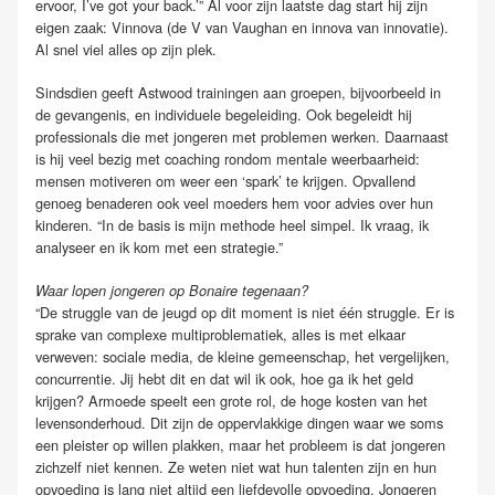
ervoor, I’ve got your back.’” Al voor zijn laatste dag start hij zijn
eigen zaak: Vinnova (de V van Vaughan en innova van innovatie).
Al snel viel alles op zijn plek.
Sindsdien geeft Astwood trainingen aan groepen, bijvoorbeeld in
de gevangenis, en individuele begeleiding. Ook begeleidt hij
professionals die met jongeren met problemen werken. Daarnaast
is hij veel bezig met coaching rondom mentale weerbaarheid:
mensen motiveren om weer een ‘spark’ te krijgen. Opvallend
genoeg benaderen ook veel moeders hem voor advies over hun
kinderen. “In de basis is mijn methode heel simpel. Ik vraag, ik
analyseer en ik kom met een strategie.”
Waar lopen jongeren op Bonaire tegenaan?
“De struggle van de jeugd op dit moment is niet één struggle. Er is
sprake van complexe multiproblematiek, alles is met elkaar
verweven: sociale media, de kleine gemeenschap, het vergelijken,
concurrentie. Jij hebt dit en dat wil ik ook, hoe ga ik het geld
krijgen? Armoede speelt een grote rol, de hoge kosten van het
levensonderhoud. Dit zijn de oppervlakkige dingen waar we soms
een pleister op willen plakken, maar het probleem is dat jongeren
zichzelf niet kennen. Ze weten niet wat hun talenten zijn en hun
opvoeding is lang niet altijd een liefdevolle opvoeding. Jongeren