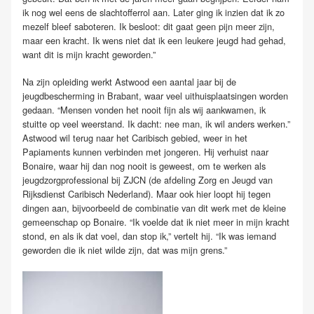
ik nog wel eens de slachtofferrol aan. Later ging ik inzien dat ik zo
mezelf bleef saboteren. Ik besloot: dit gaat geen pijn meer zijn,
maar een kracht. Ik wens niet dat ik een leukere jeugd had gehad,
want dit is mijn kracht geworden.”
Na zijn opleiding werkt Astwood een aantal jaar bij de
jeugdbescherming in Brabant, waar veel uithuisplaatsingen worden
gedaan. “Mensen vonden het nooit fijn als wij aankwamen, ik
stuitte op veel weerstand. Ik dacht: nee man, ik wil anders werken.”
Astwood wil terug naar het Caribisch gebied, weer in het
Papiaments kunnen verbinden met jongeren. Hij verhuist naar
Bonaire, waar hij dan nog nooit is geweest, om te werken als
jeugdzorgprofessional bij ZJCN (de afdeling Zorg en Jeugd van
Rijksdienst Caribisch Nederland). Maar ook hier loopt hij tegen
dingen aan, bijvoorbeeld de combinatie van dit werk met de kleine
gemeenschap op Bonaire. “Ik voelde dat ik niet meer in mijn kracht
stond, en als ik dat voel, dan stop ik,” vertelt hij. “Ik was iemand
geworden die ik niet wilde zijn, dat was mijn grens.”