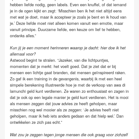
hebben liefde nodig, geen labels. Even een knuffel, of dat iemand
je in de ogen kijkt en zegt: ‘Misschien ben ik het niet altijd eens
met wat je doet, maar ik accepteer je zoals je bent en ik houd van
je.’ Deze liefde moet niet alleen komen vanuit een emotie, maar
vanuit principe. Duurzame liefde, een keuze om lief te hebben,
ondanks alles.”
Kun jij je een moment herinneren waarop je dacht: hier doe ik het
allemaal voor?
Astwood begint te stralen. “Jazeker, van die lichtpuntjes,
momenten dat je merkt: het voelt goed. Dat je ziet dat er bij
mensen een lichtje gaat branden, dat mensen geïnspireerd raken.
Zo gaf ik een training in de gevangenis, waarbij ik met een heel
simpele berekening illustreerde hoe je met de verkoop van awa di
lamunchi geld kunt verdienen. Ze waren zo enthousiast en zagen in
dat je ook op een legale manier je geld kunt verdienen. Het is mooi
als mensen zeggen dat jouw advies ze heeft geholpen, maar
misschien nog wel mooier als ze zeggen: ‘Je advies heeft niet
geholpen, maar ik heb iets anders gedaan en dat hielp wel.’ Dan
ontwikkelen ze zich pas echt.”
Wat zou je zeggen tegen jonge mensen die ook graag voor zichzelf