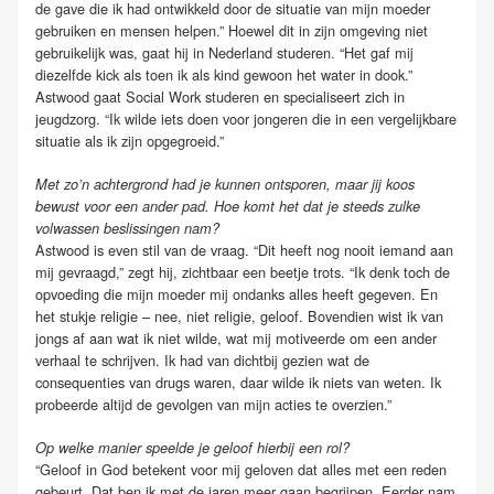
de gave die ik had ontwikkeld door de situatie van mijn moeder
gebruiken en mensen helpen.” Hoewel dit in zijn omgeving niet
gebruikelijk was, gaat hij in Nederland studeren. “Het gaf mij
diezelfde kick als toen ik als kind gewoon het water in dook.”
Astwood gaat Social Work studeren en specialiseert zich in
jeugdzorg. “Ik wilde iets doen voor jongeren die in een vergelijkbare
situatie als ik zijn opgegroeid.”
Met zo’n achtergrond had je kunnen ontsporen, maar jij koos
bewust voor een ander pad. Hoe komt het dat je steeds zulke
volwassen beslissingen nam?
Astwood is even stil van de vraag. “Dit heeft nog nooit iemand aan
mij gevraagd,” zegt hij, zichtbaar een beetje trots. “Ik denk toch de
opvoeding die mijn moeder mij ondanks alles heeft gegeven. En
het stukje religie – nee, niet religie, geloof. Bovendien wist ik van
jongs af aan wat ik niet wilde, wat mij motiveerde om een ander
verhaal te schrijven. Ik had van dichtbij gezien wat de
consequenties van drugs waren, daar wilde ik niets van weten. Ik
probeerde altijd de gevolgen van mijn acties te overzien.”
Op welke manier speelde je geloof hierbij een rol?
“Geloof in God betekent voor mij geloven dat alles met een reden
gebeurt. Dat ben ik met de jaren meer gaan begrijpen. Eerder nam