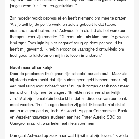
jongen werd ik stil en teruggetrokken.”
Zijn moeder wordt depressief en heeft niemand om mee te praten.
“Als je zelf bij de politie werkt en zoiets gebeurt is dat taboe,
niemand mocht het weten.” Astwood is in die tijd als het ware een
therapeut voor zijn moeder. “Dit hoort niet, als kind moet je gewoon
kind zijn.” Toch kijkt hij niet negatief terug op deze periode: “Het
heeft mij gevormd. Ik heb hierdoor de vaardigheid ontwikkeld om
heel goed te luisteren en mij in te leven in anderen.”
Nooit meer afhankelijk
Door de problemen thuis gaan zijn schoolcijfers achteruit. Maar als
hij steeds vaker merkt dat zijn ouders geen geld hebben, maakt hij
een beslissing voor zichzelf: vanaf nu ga ik zorgen dat ik nooit meer
iemand om hulp hoef te vragen. “Ik wilde niet meer afhankelijk
zijn.” Met zijn tienerbrein bedenkt hij dat hij directeur van een bank
moet worden. “In mijn ogen hadden zij geld. Ik besefte niet dat dit
niet hun eigen geld is,” lacht Astwood. Hij gaat Commercieel Bank-
en Verzekeringswezen studeren aan het Frater Aurelio SBO op
Curaçao, maar dit was helemaal niets voor hem.
Dan gaat Astwood op zoek naar wat hij wil met zijn leven. “Ik wilde