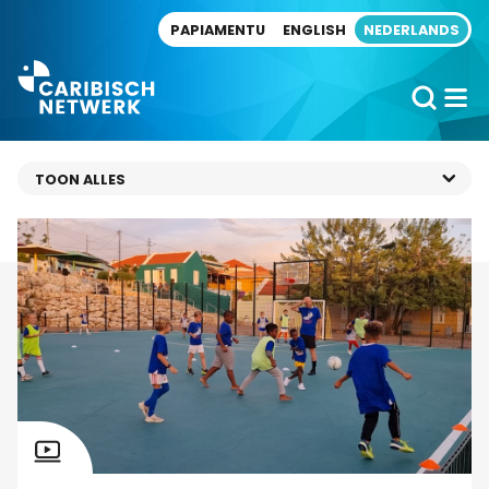
Direct naar artikel
PAPIAMENTU
ENGLISH
NEDERLANDS