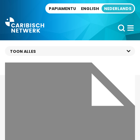
Direct naar artikel
PAPIAMENTU
ENGLISH
NEDERLANDS