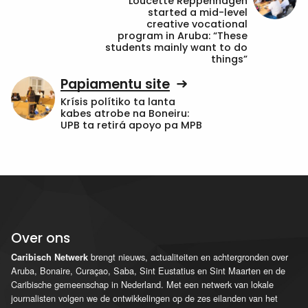
Loucette Reppenhagen
started a mid-level
creative vocational
program in Aruba: “These
students mainly want to do
things”
Papiamentu site
Krísis polítiko ta lanta
kabes atrobe na Boneiru:
UPB ta retirá apoyo pa MPB
Over ons
brengt nieuws, actualiteiten en achtergronden over
Caribisch Netwerk
Aruba, Bonaire, Curaçao, Saba, Sint Eustatius en Sint Maarten en de
Caribische gemeenschap in Nederland. Met een netwerk van lokale
journalisten volgen we de ontwikkelingen op de zes eilanden van het