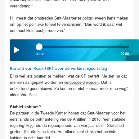
verandering.”
Hij vreest dat omstreden Sint-Maartense politici (weer) kans maken
om op het politieke toneel te verschijnen. “Dan word ik daar wel
een heel klein beetje moe van.”
00:00
00:00
Ronald van Raak (SP) over de verkiezingsuitslag
Er is wel iets positief te melden, wat de SP betreft. “Je ziet nu dat
mensen aangepakt worden en
veroordeeld worden
. Dat is
ontzettend goed nieuws. Ze komen er niet zomaar meer mee weg”,
aldus Van Raak.
Stabiel kabinet?
De partijen in de Tweede Kamer
hopen dat Sint-Maarten voor het
eerst sinds de ontmanteling van de Antillen in 2010, ‘een stabiele
regering’ krijgt die de regeerperiode van vier jaar uitzit. Statistisch
gezien, lijkt die kans klein. Het eiland kent straks het achtste
kabinet in acht jaar tijd.