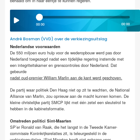
behaald om in haar eentje te kunnen regeren.
00:00
00:00
André Bosman (VVD) over de verkiezingsuitslag
Nederlandse voorwaarden
De 550 miljoen euro hulp voor de wederopbouw werd pas door
Nederland toegezegd nadat een tijdelijke regering instemde met
een integriteitskamer en grenscontroles door Nederland. Dat
gebeurde
nadat oud-premier William Marlin aan de kant werd geschoven.
De partij waar politiek Den Haag niet op zit te wachten, de National
Alliance van Marlin, zou opnieuw aan de macht kunnen komen. De
kleine christelijke partij SMCP lijkt met één zetel een sleutelrol te
hebben in de kabinetsformatie.
Omstreden politici Sint-Maarten
SP’er Ronald van Raak, die het langst in de Tweede Kamer-
commissie Koninkrijksrelaties zit, is teleurgesteld in de
verkiezingsuitslag. “Sint-Maarten heeft niet gekozen voor