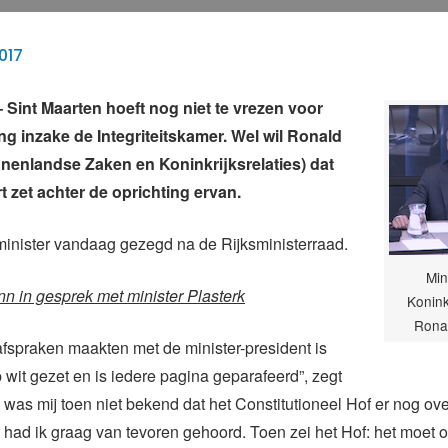
017
int Maarten hoeft nog niet te vrezen voor
ng inzake de Integriteitskamer. Wel wil Ronald
nnenlandse Zaken en Koninkrijksrelaties) dat
t zet achter de oprichting ervan.
minister vandaag gezegd na de Rijksministerraad.
Min
n in gesprek met minister Plasterk
Konink
Ronal
afspraken maakten met de minister-president is
p wit gezet en is iedere pagina geparafeerd”, zegt
t was mij toen niet bekend dat het Constitutioneel Hof er nog ov
 had ik graag van tevoren gehoord. Toen zei het Hof: het moet