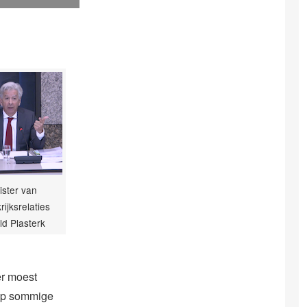
ister van
rijksrelaties
d Plasterk
er moest
 op sommige