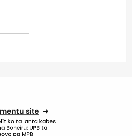
mentu site
olítiko ta lanta kabes
a Boneiru: UPB ta
apoyo pa MPB