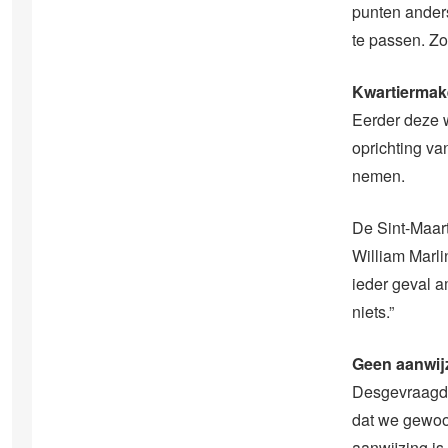
punten anders
te passen. Zo
Kwartiermak
Eerder deze 
oprichting va
nemen.
De Sint-Maart
William Marli
ieder geval a
niets.”
Geen aanwij
Desgevraagd 
dat we gewoo
aanwijzing is 