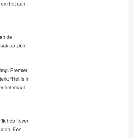
n om het aan
ten de
taak op zich
ling. Premier
rk: “Het is in
 er helemaal
Ik heb liever
uden. Een