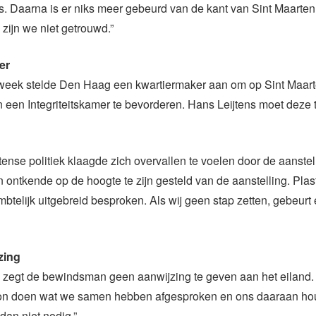
. Daarna is er niks meer gebeurd van de kant van Sint Maarte
 zijn we niet getrouwd.”
er
week stelde Den Haag een kwartiermaker aan om op Sint Maar
n een Integriteitskamer te bevorderen. Hans Leijtens moet deze 
ense politiek klaagde zich overvallen te voelen door de aanstel
n ontkende op de hoogte te zijn gesteld van de aanstelling. Plaste
mbtelijk uitgebreid besproken. Als wij geen stap zetten, gebeurt
zing
zegt de bewindsman geen aanwijzing te geven aan het eiland. “
n doen wat we samen hebben afgesproken en ons daaraan ho
dan niet nodig.”