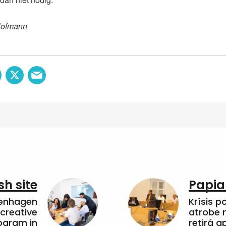
Hofmann
sh site
Papia
penhagen
Krísis p
 creative
atrobe n
ogram in
retirá 