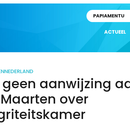
rtikel
PAPIAMENTU
ACTUEEL
EN
NEDERLAND
 geen aanwijzing a
 Maarten over
griteitskamer