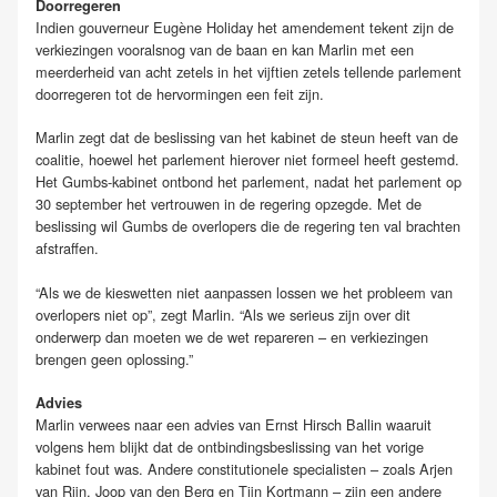
Doorregeren
Indien gouverneur Eugène Holiday het amendement tekent zijn de
verkiezingen vooralsnog van de baan en kan Marlin met een
meerderheid van acht zetels in het vijftien zetels tellende parlement
doorregeren tot de hervormingen een feit zijn.
Marlin zegt dat de beslissing van het kabinet de steun heeft van de
coalitie, hoewel het parlement hierover niet formeel heeft gestemd.
Het Gumbs-kabinet ontbond het parlement, nadat het parlement op
30 september het vertrouwen in de regering opzegde. Met de
beslissing wil Gumbs de overlopers die de regering ten val brachten
afstraffen.
“Als we de kieswetten niet aanpassen lossen we het probleem van
overlopers niet op”, zegt Marlin. “Als we serieus zijn over dit
onderwerp dan moeten we de wet repareren – en verkiezingen
brengen geen oplossing.”
Advies
Marlin verwees naar een advies van Ernst Hirsch Ballin waaruit
volgens hem blijkt dat de ontbindingsbeslissing van het vorige
kabinet fout was. Andere constitutionele specialisten – zoals Arjen
van Rijn, Joop van den Berg en Tijn Kortmann – zijn een andere