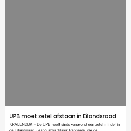
UPB moet zetel afstaan in Eilandsraad
KRALENDIJK – De UPB heeft sinds vanavond één zetel minder in
de Eilandsraad. Jeanoushka ‘Nunu’ Raphaela, die de