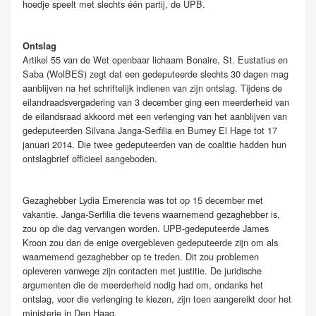
hoedje speelt met slechts één partij, de UPB.
Ontslag
Artikel 55 van de Wet openbaar lichaam Bonaire, St. Eustatius en
Saba (WolBES) zegt dat een gedeputeerde slechts 30 dagen mag
aanblijven na het schriftelijk indienen van zijn ontslag. Tijdens de
eilandraadsvergadering van 3 december ging een meerderheid van
de eilandsraad akkoord met een verlenging van het aanblijven van
gedeputeerden Silvana Janga-Serfilia en Burney El Hage tot 17
januari 2014. Die twee gedeputeerden van de coalitie hadden hun
ontslagbrief officieel aangeboden.
Gezaghebber Lydia Emerencia was tot op 15 december met
vakantie. Janga-Serfilia die tevens waarnemend gezaghebber is,
zou op die dag vervangen worden. UPB-gedeputeerde James
Kroon zou dan de enige overgebleven gedeputeerde zijn om als
waarnemend gezaghebber op te treden. Dit zou problemen
opleveren vanwege zijn contacten met justitie. De juridische
argumenten die de meerderheid nodig had om, ondanks het
ontslag, voor die verlenging te kiezen, zijn toen aangereikt door het
ministerie in Den Haag.