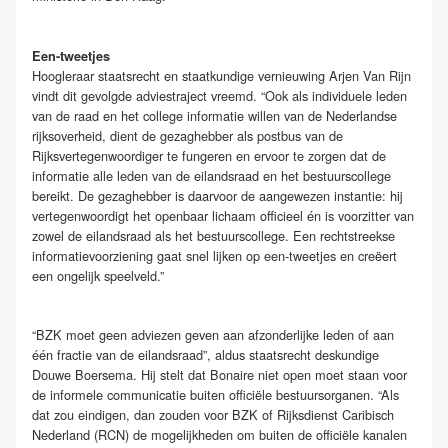
Een-tweetjes
Hoogleraar staatsrecht en staatkundige vernieuwing Arjen Van Rijn
vindt dit gevolgde adviestraject vreemd. “Ook als individuele leden
van de raad en het college informatie willen van de Nederlandse
rijksoverheid, dient de gezaghebber als postbus van de
Rijksvertegenwoordiger te fungeren en ervoor te zorgen dat de
informatie alle leden van de eilandsraad en het bestuurscollege
bereikt. De gezaghebber is daarvoor de aangewezen instantie: hij
vertegenwoordigt het openbaar lichaam officieel én is voorzitter van
zowel de eilandsraad als het bestuurscollege. Een rechtstreekse
informatievoorziening gaat snel lijken op een-tweetjes en creëert
een ongelijk speelveld.”
“BZK moet geen adviezen geven aan afzonderlijke leden of aan
één fractie van de eilandsraad”, aldus staatsrecht deskundige
Douwe Boersema. Hij stelt dat Bonaire niet open moet staan voor
de informele communicatie buiten officiële bestuursorganen. “Als
dat zou eindigen, dan zouden voor BZK of Rijksdienst Caribisch
Nederland (RCN) de mogelijkheden om buiten de officiële kanalen