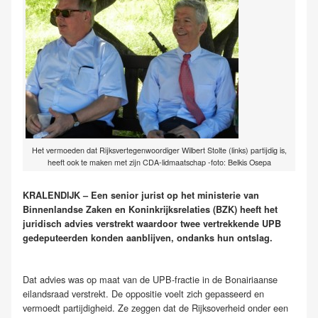
Het vermoeden dat Rijksvertegenwoordiger Wilbert Stolte (links) partijdig is,
heeft ook te maken met zijn CDA-lidmaatschap -foto: Belkis Osepa
KRALENDIJK – Een senior jurist op het ministerie van
Binnenlandse Zaken en Koninkrijksrelaties (BZK) heeft het
juridisch advies verstrekt waardoor twee vertrekkende UPB
gedeputeerden konden aanblijven, ondanks hun ontslag.
Dat advies was op maat van de UPB-fractie in de Bonairiaanse
eilandsraad verstrekt. De oppositie voelt zich gepasseerd en
vermoedt partijdigheid. Ze zeggen dat de Rijksoverheid onder een