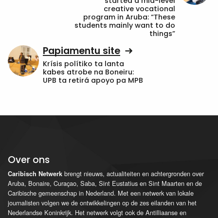
started a mid-level
creative vocational
program in Aruba: “These
students mainly want to do
things”
Papiamentu site
Krísis polítiko ta lanta
kabes atrobe na Boneiru:
UPB ta retirá apoyo pa MPB
Over ons
brengt nieuws, actualiteiten en achtergronden over
Caribisch Netwerk
Aruba, Bonaire, Curaçao, Saba, Sint Eustatius en Sint Maarten en de
Caribische gemeenschap in Nederland. Met een netwerk van lokale
journalisten volgen we de ontwikkelingen op de zes eilanden van het
Nederlandse Koninkrijk. Het netwerk volgt ook de Antilliaanse en