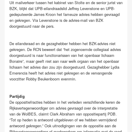
Uit mailverkeer tussen het kabinet van Stolte en de senior jurist van
BZK, blijkt dat UPB-eilandraadslid Jeffrey Levenstone en UPB-
gedeputeerde James Kroon het fameuze advies hebben gevraagd
en gekregen. Via Levenstone is de advies-mail van BZK
doorgestuurd naar de pers.
De eilandsraad en de gezaghebber hebben het BZK-advies niet
gekregen. De RCN beweert dat “het zogenoemde collegiaal advies
doorgestuurd is naar functionarissen van het openbaar lichaam
Bonaire”, maar geeft niet aan naar welk orgaan van het openbaar
lichaam het advies dan zou zijn doorgestuurd. Gezaghebber Lydia
Emerencia heeft het advies niet gekregen en de vervangende
voorzitter Robby Beukenboom evenmin.
Partijdig
De oppositiefracties hebben in het verleden verschillende keren de
Rijksvertegenwoordiger om advies gevraagd over de interpretatie
van de WolBES, claimt Clark Abraham van oppositiepartij PDB.
“Tot op heden is antwoord uitgebleven of we hebben vermijdend
antwoord gekregen.” Ook uitnodigingen van de oppositie aan de
Rijksvertegenwoordiger of medewerkers om informatie met de raad