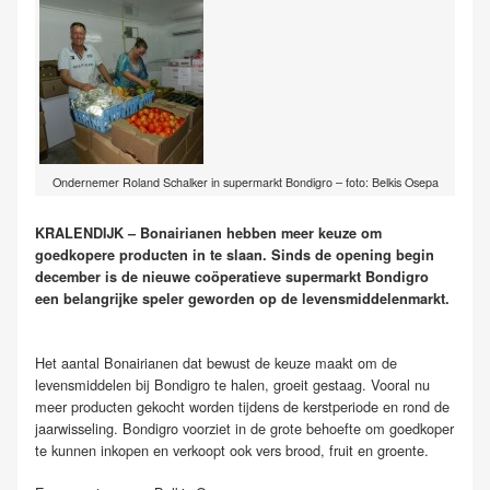
Ondernemer Roland Schalker in supermarkt Bondigro – foto: Belkis Osepa
KRALENDIJK – Bonairianen hebben meer keuze om
goedkopere producten in te slaan. Sinds de opening begin
december is de nieuwe coöperatieve supermarkt Bondigro
een belangrijke speler geworden op de levensmiddelenmarkt.
Het aantal Bonairianen dat bewust de keuze maakt om de
levensmiddelen bij Bondigro te halen, groeit gestaag. Vooral nu
meer producten gekocht worden tijdens de kerstperiode en rond de
jaarwisseling. Bondigro voorziet in de grote behoefte om goedkoper
te kunnen inkopen en verkoopt ook vers brood, fruit en groente.