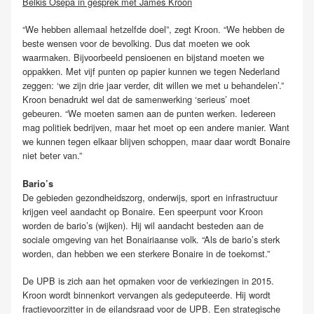
Belkis Osepa in gesprek met James Kroon
“We hebben allemaal hetzelfde doel”, zegt Kroon. “We hebben de
beste wensen voor de bevolking. Dus dat moeten we ook
waarmaken. Bijvoorbeeld pensioenen en bijstand moeten we
oppakken. Met vijf punten op papier kunnen we tegen Nederland
zeggen: ‘we zijn drie jaar verder, dit willen we met u behandelen’.”
Kroon benadrukt wel dat de samenwerking ‘serieus’ moet
gebeuren. “We moeten samen aan de punten werken. Iedereen
mag politiek bedrijven, maar het moet op een andere manier. Want
we kunnen tegen elkaar blijven schoppen, maar daar wordt Bonaire
niet beter van.”
Bario’s
De gebieden gezondheidszorg, onderwijs, sport en infrastructuur
krijgen veel aandacht op Bonaire. Een speerpunt voor Kroon
worden de bario’s (wijken). Hij wil aandacht besteden aan de
sociale omgeving van het Bonairiaanse volk. “Als de bario’s sterk
worden, dan hebben we een sterkere Bonaire in de toekomst.”
De UPB is zich aan het opmaken voor de verkiezingen in 2015.
Kroon wordt binnenkort vervangen als gedeputeerde. Hij wordt
fractievoorzitter in de eilandsraad voor de UPB. Een strategische