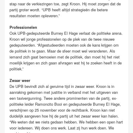
stap naar de verkiezingen toe, zegt Kroon. Hij moet zorgen dat de
partij groter wordt. “UPB heeft altijd strategieën die betere
resultaten moeten opleveren.”
Professionelen
Ook UPB-gedeputeerde Burney El Hage verlaat de politieke arena.
Kroon wil jonge professionelen op de plek van de twee nieuwe
gedeputeerden. “Afgestudeerden moeten ook de kans krijgen om
de politiek in te gaan. Maar de sfeer moet wel veranderen. Als
iemand zich gaat bemoeien met de politiek, dan moet hij het niet
moeilijk krijgen en zich gaan afvragen wat hij te zoeken heeft in de
politiek.”
Zwaar weer
De UPB bevindt zich al geruime tijd in zwaar weer. Kroon is in
aanraking gekomen met justitie in verband met het uitgeven van
een taxivergunning. Twee andere prominenten van de partij, ex-
politieke leider Ramoncito Booi en gedeputeerde Burney El Hage,
verschijnen op 25 november voor de rechtbank. Kroon kan niet
duidelijk aangeven hoe hij de partij uit het zwaar weer kan halen.
“We weten dat we niets gedaan hebben. We hebben een open hart
voor iedereen. Wij doen ons werk. Laat zij hun werk doen. We