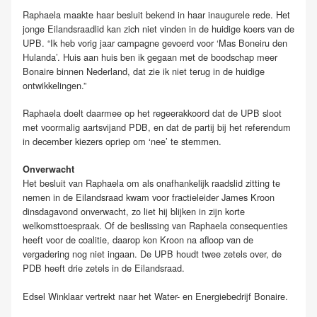
Raphaela maakte haar besluit bekend in haar inaugurele rede. Het
jonge Eilandsraadlid kan zich niet vinden in de huidige koers van de
UPB. “Ik heb vorig jaar campagne gevoerd voor ‘Mas Boneiru den
Hulanda’. Huis aan huis ben ik gegaan met de boodschap meer
Bonaire binnen Nederland, dat zie ik niet terug in de huidige
ontwikkelingen.”
Raphaela doelt daarmee op het regeerakkoord dat de UPB sloot
met voormalig aartsvijand PDB, en dat de partij bij het referendum
in december kiezers opriep om ‘nee’ te stemmen.
Onverwacht
Het besluit van Raphaela om als onafhankelijk raadslid zitting te
nemen in de Eilandsraad kwam voor fractieleider James Kroon
dinsdagavond onverwacht, zo liet hij blijken in zijn korte
welkomsttoespraak. Of de beslissing van Raphaela consequenties
heeft voor de coalitie, daarop kon Kroon na afloop van de
vergadering nog niet ingaan. De UPB houdt twee zetels over, de
PDB heeft drie zetels in de Eilandsraad.
Edsel Winklaar vertrekt naar het Water- en Energiebedrijf Bonaire.