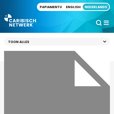
Direct naar artikel
PAPIAMENTU
ENGLISH
NEDERLANDS