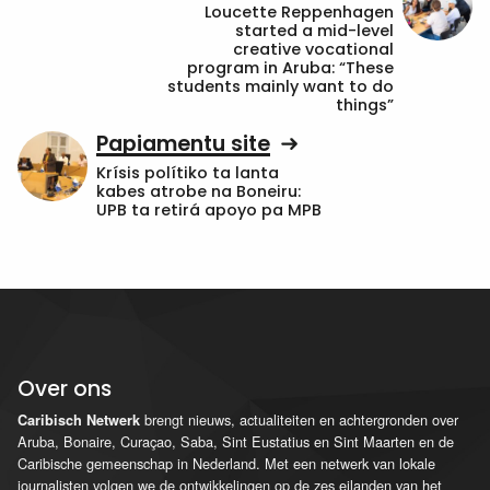
Loucette Reppenhagen
started a mid-level
creative vocational
program in Aruba: “These
students mainly want to do
things”
Papiamentu site
Krísis polítiko ta lanta
kabes atrobe na Boneiru:
UPB ta retirá apoyo pa MPB
Over ons
brengt nieuws, actualiteiten en achtergronden over
Caribisch Netwerk
Aruba, Bonaire, Curaçao, Saba, Sint Eustatius en Sint Maarten en de
Caribische gemeenschap in Nederland. Met een netwerk van lokale
journalisten volgen we de ontwikkelingen op de zes eilanden van het