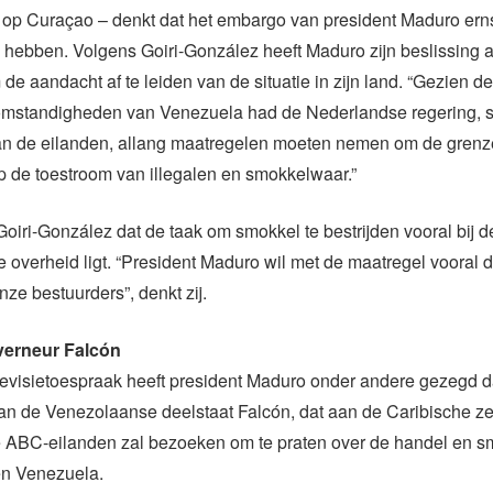
op Curaçao – denkt dat het embargo van president Maduro ern
hebben. Volgens Goiri-González heeft Maduro zijn beslissing 
e aandacht af te leiden van de situatie in zijn land. “Gezien de 
omstandigheden van Venezuela had de Nederlandse regering, 
an de eilanden, allang maatregelen moeten nemen om de grenze
p de toestroom van illegalen en smokkelwaar.”
Goiri-González dat de taak om smokkel te bestrijden vooral bij d
overheid ligt. “President Maduro wil met de maatregel vooral 
nze bestuurders”, denkt zij.
erneur Falcón
levisietoespraak heeft president Maduro onder andere gezegd d
n de Venezolaanse deelstaat Falcón, dat aan de Caribische zee
e ABC-eilanden zal bezoeken om te praten over de handel en s
en Venezuela.