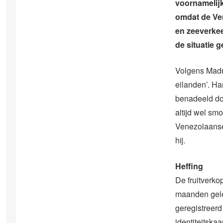
voornamelijk
omdat de Ven
en zeeverkee
de situatie 
Volgens Madu
eilanden’. Ha
benadeeld doo
altijd wel sm
Venezolaanse
hij.
Heffing
De fruitverko
maanden gele
geregistreer
identiteitska