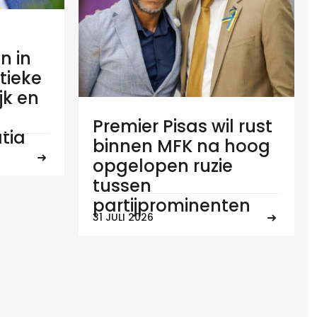
n in
tieke
ijk en
Premier Pisas wil rust
tia
binnen MFK na hoog
opgelopen ruzie
tussen
partijprominenten
31 JULI 2026