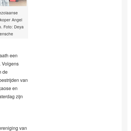
ezolaanse
erkoper Angel
. Foto: Deya
ensche
aath een
. Volgens
m de
bestrijden van
açaose en
aterdag zijn
ereniging van