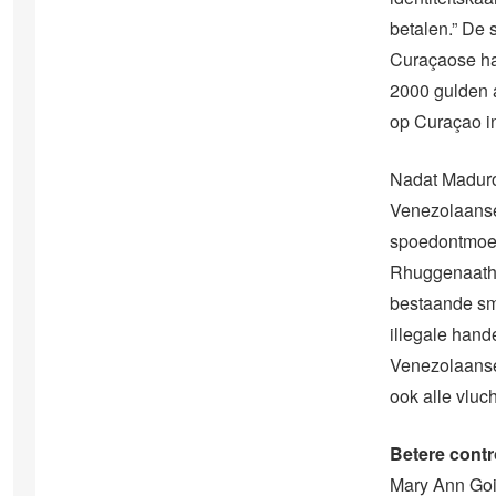
betalen.” De
Curaçaose ha
2000 gulden a
op Curaçao i
Nadat Maduro
Venezolaanse
spoedontmoet
Rhuggenaath d
bestaande smo
illegale hand
Venezolaanse 
ook alle vluc
Betere contr
Mary Ann Goi