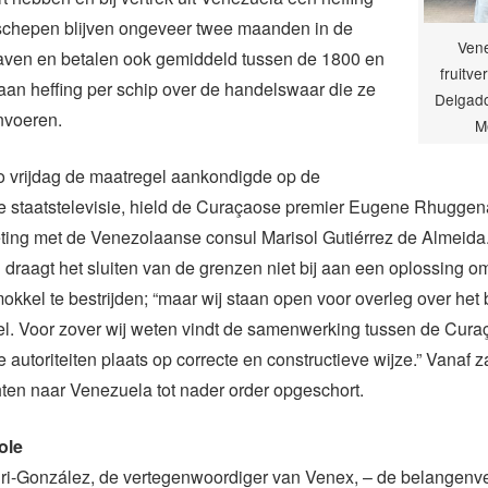
 schepen blijven ongeveer twee maanden in de
Ven
ven en betalen ook gemiddeld tussen de 1800 en
fruitv
an heffing per schip over de handelswaar die ze
Delgado
nvoeren.
M
 vrijdag de maatregel aankondigde op de
 staatstelevisie, hield de Curaçaose premier Eugene Rhuggen
ing met de Venezolaanse consul Marisol Gutiérrez de Almeida
raagt het sluiten van de grenzen niet bij aan een oplossing o
kkel te bestrijden; “maar wij staan open voor overleg over het 
el. Voor zover wij weten vindt de samenwerking tussen de Cur
autoriteiten plaats op correcte en constructieve wijze.” Vanaf z
hten naar Venezuela tot nader order opgeschort.
ole
ri-González, de vertegenwoordiger van Venex, – de belangenv