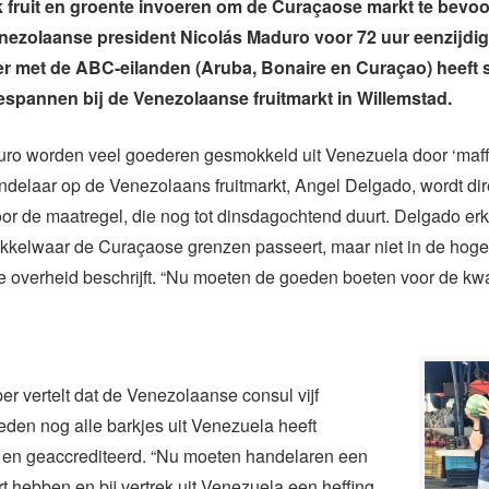
 fruit en groente invoeren om de Curaçaose markt te bevo
ezolaanse president Nicolás Maduro voor 72 uur eenzijdig a
r met de ABC-eilanden (Aruba, Bonaire en Curaçao) heeft s
gespannen bij de Venezolaanse fruitmarkt in Willemstad.
ro worden veel goederen gesmokkeld uit Venezuela door ‘maff
ndelaar op de Venezolaans fruitmarkt, Angel Delgado, wordt dir
r de maatregel, die nog tot dinsdagochtend duurt. Delgado erk
okkelwaar de Curaçaose grenzen passeert, maar niet in de hoge
 overheid beschrijft. “Nu moeten de goeden boeten voor de kwa
per vertelt dat de Venezolaanse consul vijf
den nog alle barkjes uit Venezuela heeft
d en geaccrediteerd. “Nu moeten handelaren een
art hebben en bij vertrek uit Venezuela een heffing