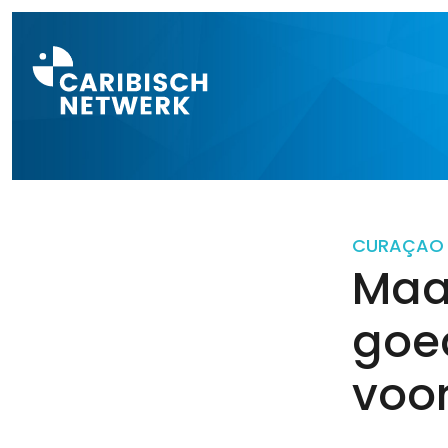
Direct naar a
CURAÇAO
Maat
goe
voo