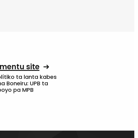
mentu site
olítiko ta lanta kabes
a Boneiru: UPB ta
apoyo pa MPB