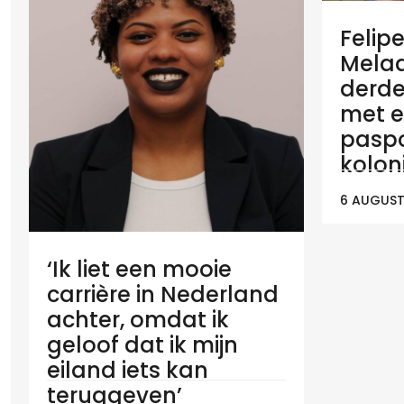
Felip
Melaan
derde
met e
paspo
koloni
6 AUGUST
‘Ik liet een mooie
carrière in Nederland
achter, omdat ik
geloof dat ik mijn
eiland iets kan
teruggeven’