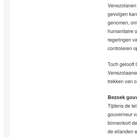
Venezolanen 
gevolgen kan 
genomen, om d
humanitaire 
regeringen v
controleren o
Toch gelooft 
Venezolaanse 
trekken van o
Bezoek gouv
Tijdens de te
gouverneur va
binnenkort d
de eilanden 