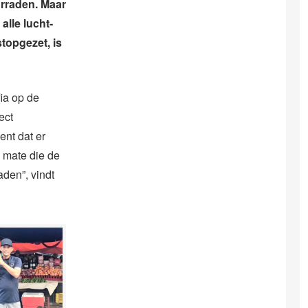
orraden. Maar
lle lucht-
topgezet, is
ia op de
ect
ent dat er
 mate die de
den”, vindt