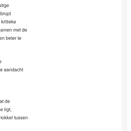
stige
abrupt
kritieke
samen met de
n beter te
e
de aandacht
at de
 ligt,
mokkel tussen