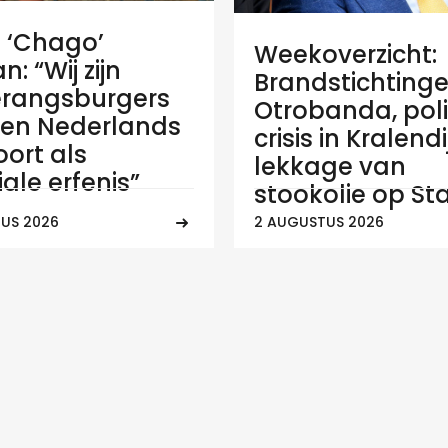
e ‘Chago’
Weekoverzicht:
: “Wij zijn
Brandstichtinge
rangsburgers
Otrobanda, poli
en Nederlands
crisis in Kralend
ort als
lekkage van
ale erfenis”
stookolie op Sta
US 2026
2 AUGUSTUS 2026