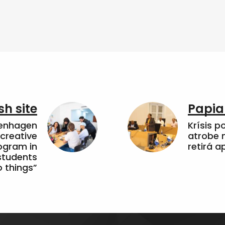
sh site
Papia
penhagen
Krísis p
 creative
atrobe n
ogram in
retirá 
students
 things”