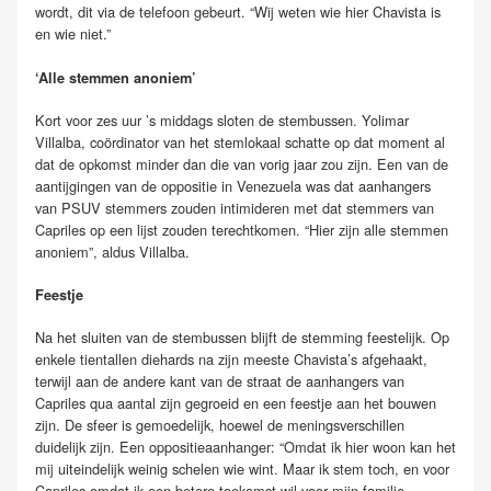
wordt, dit via de telefoon gebeurt. “Wij weten wie hier Chavista is
en wie niet.”
‘Alle stemmen anoniem’
Kort voor zes uur ’s middags sloten de stembussen. Yolimar
Villalba, coördinator van het stemlokaal schatte op dat moment al
dat de opkomst minder dan die van vorig jaar zou zijn. Een van de
aantijgingen van de oppositie in Venezuela was dat aanhangers
van PSUV stemmers zouden intimideren met dat stemmers van
Capriles op een lijst zouden terechtkomen. “Hier zijn alle stemmen
anoniem”, aldus Villalba.
Feestje
Na het sluiten van de stembussen blijft de stemming feestelijk. Op
enkele tientallen diehards na zijn meeste Chavista’s afgehaakt,
terwijl aan de andere kant van de straat de aanhangers van
Capriles qua aantal zijn gegroeid en een feestje aan het bouwen
zijn. De sfeer is gemoedelijk, hoewel de meningsverschillen
duidelijk zijn. Een oppositieaanhanger: “Omdat ik hier woon kan het
mij uiteindelijk weinig schelen wie wint. Maar ik stem toch, en voor
Capriles omdat ik een betere toekomst wil voor mijn familie