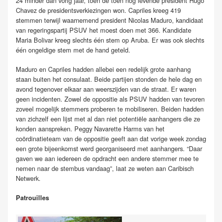
24 minder dan vorig jaar, toen de toen nog levende president Hugo
Chavez de presidentsverkiezingen won. Capriles kreeg 419
stemmen terwijl waarnemend president Nicolas Maduro, kandidaat
van regeringspartij PSUV het moest doen met 366. Kandidate
Maria Bolivar kreeg slechts één stem op Aruba. Er was ook slechts
één ongeldige stem met de hand geteld.
Maduro en Capriles hadden allebei een redelijk grote aanhang
staan buiten het consulaat. Beide partijen stonden de hele dag en
avond tegenover elkaar aan weerszijden van de straat. Er waren
geen incidenten. Zowel de oppositie als PSUV hadden van tevoren
zoveel mogelijk stemmers proberen te mobiliseren. Beiden hadden
van zichzelf een lijst met al dan niet potentiële aanhangers die ze
konden aanspreken. Peggy Navarette Harms van het
coördinatieteam van de oppositie geeft aan dat vorige week zondag
een grote bijeenkomst werd georganiseerd met aanhangers. “Daar
gaven we aan iedereen de opdracht een andere stemmer mee te
nemen naar de stembus vandaag”, laat ze weten aan Caribisch
Netwerk.
Patrouilles