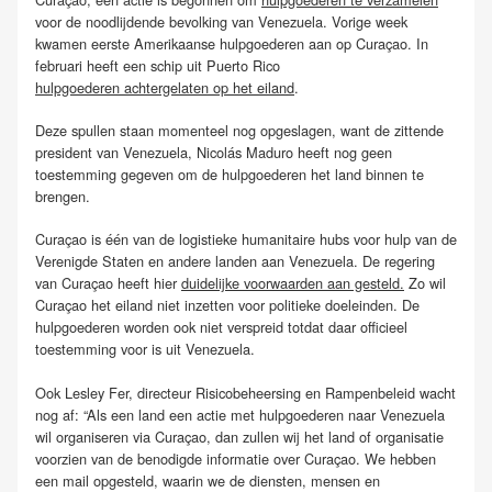
voor de noodlijdende bevolking van Venezuela. Vorige week
kwamen eerste Amerikaanse hulpgoederen aan op Curaçao. In
februari heeft een schip uit Puerto Rico
hulpgoederen achtergelaten op het eiland
.
Deze spullen staan momenteel nog opgeslagen, want de zittende
president van Venezuela, Nicolás Maduro heeft nog geen
toestemming gegeven om de hulpgoederen het land binnen te
brengen.
Curaçao is één van de logistieke humanitaire hubs voor hulp van de
Verenigde Staten en andere landen aan Venezuela. De regering
van Curaçao heeft hier
duidelijke voorwaarden aan gesteld.
Zo wil
Curaçao het eiland niet inzetten voor politieke doeleinden. De
hulpgoederen worden ook niet verspreid totdat daar officieel
toestemming voor is uit Venezuela.
Ook Lesley Fer, directeur Risicobeheersing en Rampenbeleid wacht
nog af: “Als een land een actie met hulpgoederen naar Venezuela
wil organiseren via Curaçao, dan zullen wij het land of organisatie
voorzien van de benodigde informatie over Curaçao. We hebben
een mail opgesteld, waarin we de diensten, mensen en