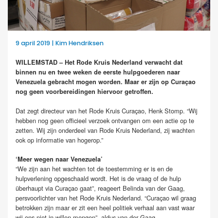
9 april 2019 | Kim Hendriksen
WILLEMSTAD – Het Rode Kruis Nederland verwacht dat
binnen nu en twee weken de eerste hulpgoederen naar
Venezuela gebracht mogen worden. Maar er zijn op Curaçao
nog geen voorbereidingen hiervoor getroffen.
Dat zegt directeur van het Rode Kruis Curaçao, Henk Stomp. “Wij
hebben nog geen officieel verzoek ontvangen om een actie op te
zetten. Wij zijn onderdeel van Rode Kruis Nederland, zij wachten
ook op informatie van hogerop.”
‘Meer wegen naar Venezuela’
“We zijn aan het wachten tot de toestemming er is en de
hulpverlening opgeschaald wordt. Het is de vraag of de hulp
überhaupt via Curaçao gaat”, reageert Belinda van der Gaag,
persvoorlichter van het Rode Kruis Nederland. “Curaçao wil graag
betrokken zijn maar er zit een heel politiek verhaal aan vast waar
wij ons niet in willen mengen”, aldus van der Gaag.