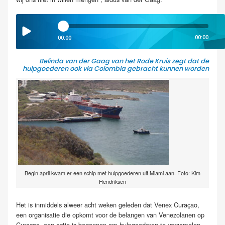
00:00
00:00
Belinda van der Gaag van het Rode Kruis zegt dat de
hulpgoederen ook via Colombia gebracht kunnen worden
Begin april kwam er een schip met hulpgoederen uit Miami aan. Foto: Kim
Hendriksen
Het is inmiddels alweer acht weken geleden dat Venex Curaçao,
een organisatie die opkomt voor de belangen van Venezolanen op
Curaçao, een actie is begonnen om
hulpgoederen te verzamelen