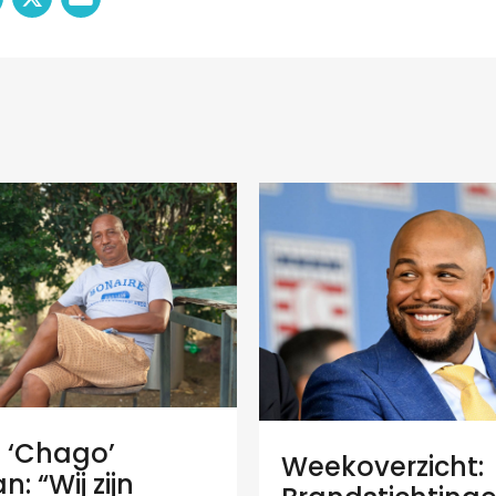
e ‘Chago’
Weekoverzicht:
: “Wij zijn