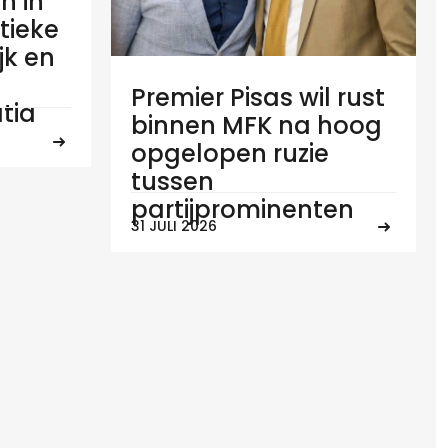
n in
tieke
ijk en
Premier Pisas wil rust
tia
binnen MFK na hoog
opgelopen ruzie
tussen
partijprominenten
31 JULI 2026