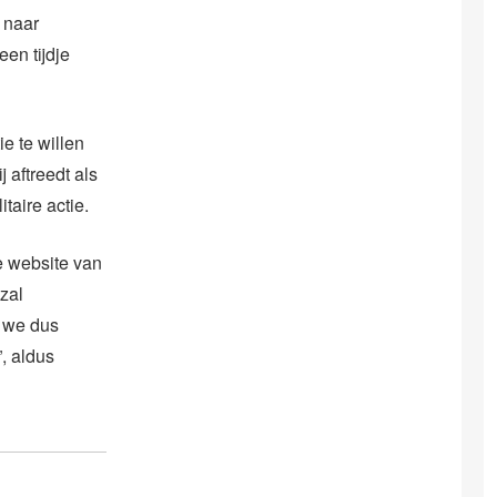
 naar
en tijdje
e te willen
 aftreedt als
taire actie.
e website van
zal
n we dus
, aldus