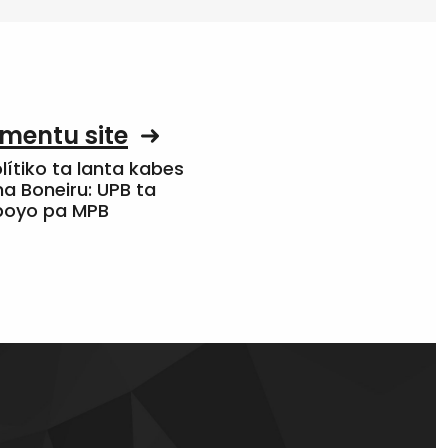
mentu site
olítiko ta lanta kabes
a Boneiru: UPB ta
apoyo pa MPB