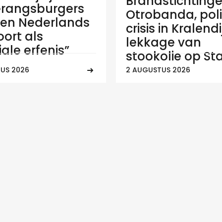
Brandstichtinge
rangsburgers
Otrobanda, poli
en Nederlands
crisis in Kralend
ort als
lekkage van
ale erfenis”
stookolie op Sta
US 2026
2 AUGUSTUS 2026