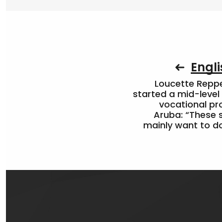
Engli
Loucette Rep
started a mid-level
vocational pr
Aruba: “These 
mainly want to do