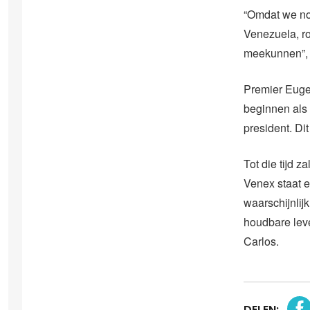
“Omdat we no
Venezuela, r
meekunnen”, 
Premier Euge
beginnen als 
president. Di
Tot die tijd 
Venex staat e
waarschijnlij
houdbare leve
Carlos.
DELEN: