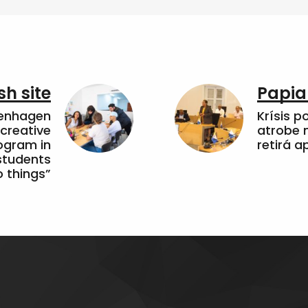
sh site
Papia
penhagen
Krísis p
 creative
atrobe n
ogram in
retirá 
students
 things”