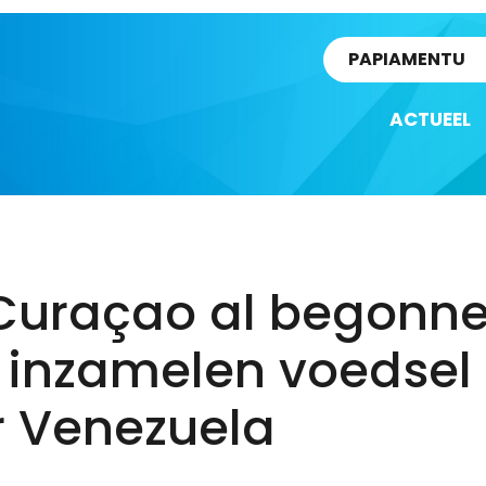
rtikel
PAPIAMENTU
ACTUEEL
Curaçao al begonn
 inzamelen voedsel
r Venezuela