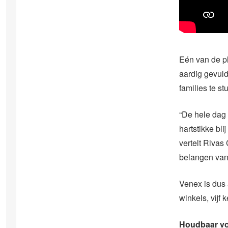
Eén van de pl
aardig gevuld
families te st
“De hele dag 
hartstikke bl
vertelt Rivas
belangen van
Venex is dus 
winkels, vij
Houdbaar vo