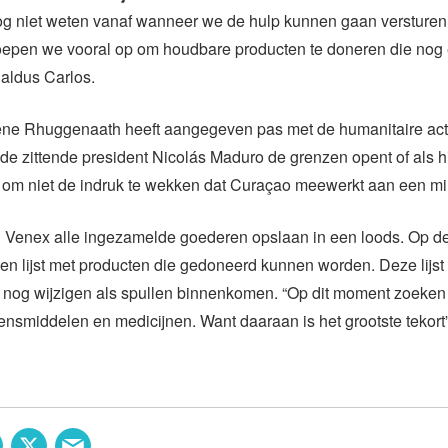
g niet weten vanaf wanneer we de hulp kunnen gaan versturen
oepen we vooral op om houdbare producten te doneren die nog e
aldus Carlos.
ne Rhuggenaath heeft aangegeven pas met de humanitaire acti
de zittende president Nicolás Maduro de grenzen opent of als hij
t om niet de indruk te wekken dat Curaçao meewerkt aan een mili
zal Venex alle ingezamelde goederen opslaan in een loods. Op d
en lijst met producten die gedoneerd kunnen worden. Deze lijst 
k nog wijzigen als spullen binnenkomen. “Op dit moment zoeke
nsmiddelen en medicijnen. Want daaraan is het grootste tekort”