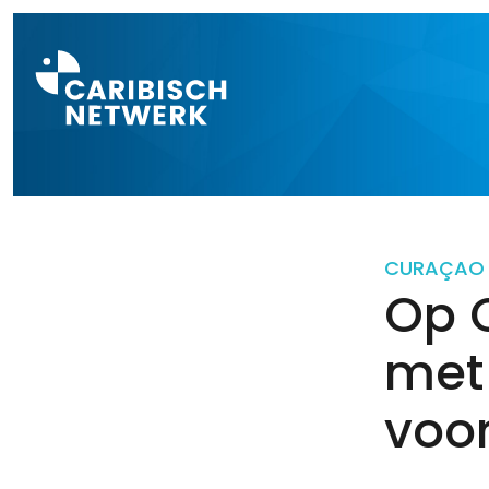
Direct naar a
CURAÇAO
Op 
met
voo