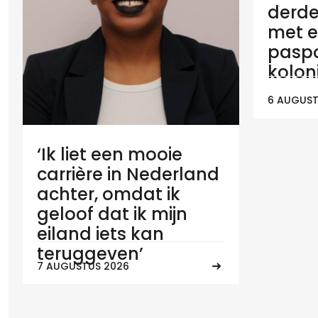
derde
met e
paspo
koloni
6 AUGUST
‘Ik liet een mooie
carrière in Nederland
achter, omdat ik
geloof dat ik mijn
eiland iets kan
teruggeven’
7 AUGUSTUS 2026