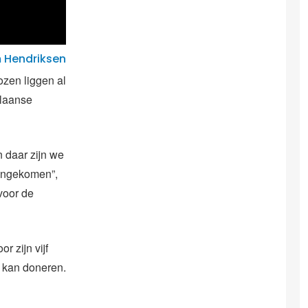
 Hendriksen
ozen liggen al
olaanse
 daar zijn we
nengekomen”,
 voor de
 zijn vijf
 kan doneren.