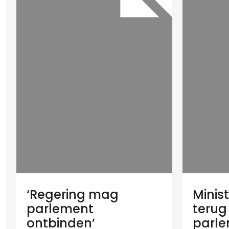
‘Regering mag
Minis
parlement
terug
ontbinden’
parl