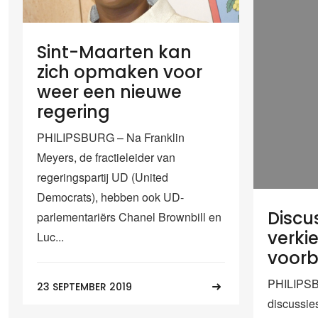
Sint-Maarten kan
zich opmaken voor
weer een nieuwe
regering
PHILIPSBURG – Na Franklin
Meyers, de fractieleider van
regeringspartij UD (United
Democrats), hebben ook UD-
Discu
parlementariërs Chanel Brownbill en
verki
Luc...
voorbi
PHILIPSB
23 SEPTEMBER 2019
discussie