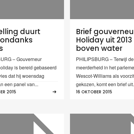
elling duurt
Brief gouverneu
 ondanks
Holiday uit 201
s
boven water
URG – Gouverneur
PHILIPSBURG – Terwijl de
liday is bereid gebaseerd
meerderheid in het parlem
vies dat hij woensdag
Wescot-Williams als voorzit
an een panel van...
gekozen, komt een brief uit.
ER 2015
16 OKTOBER 2015