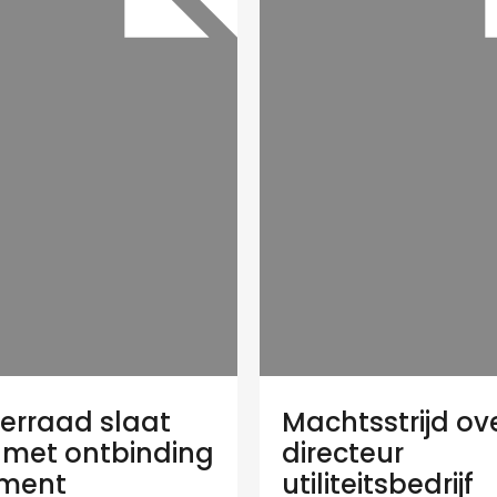
terraad slaat
Machtsstrijd ov
 met ontbinding
directeur
ement
utiliteitsbedrijf