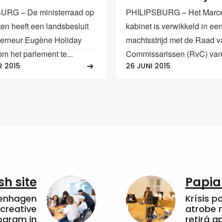
URG – De ministerraad op
PHILIPSBURG – Het Marc
ten heeft een landsbesluit
kabinet is verwikkeld in ee
erneur Eugène Holiday
machtsstrijd met de Raad 
m het parlement te...
Commissarissen (RvC) van 
R 2015
26 JUNI 2015
sh site
Papia
penhagen
Krísis p
 creative
atrobe n
ogram in
retirá 