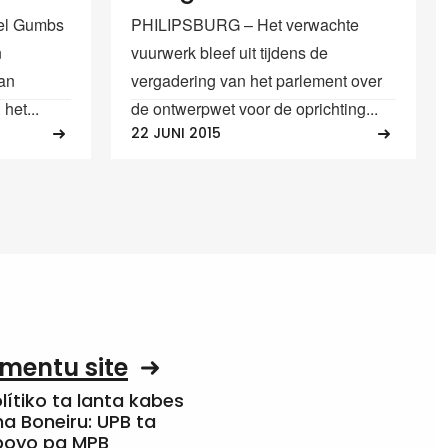
el Gumbs
PHILIPSBURG – Het verwachte
n
vuurwerk bleef uit tijdens de
van
vergadering van het parlement over
het...
de ontwerpwet voor de oprichting...
22 JUNI 2015
mentu site
olítiko ta lanta kabes
a Boneiru: UPB ta
apoyo pa MPB