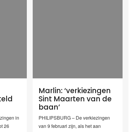
Marlin: ‘verkiezingen
teld
Sint Maarten van de
baan’
zingen in
PHILIPSBURG – De verkiezingen
ot 26
van 9 februari zijn, als het aan