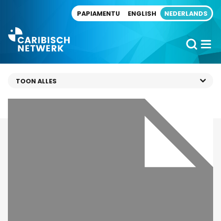
Direct naar artikel
PAPIAMENTU
ENGLISH
NEDERLANDS