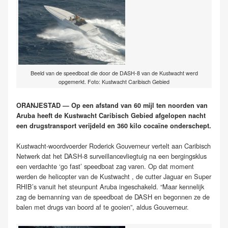
Beeld van de speedboat die door de DASH-8 van de Kustwacht werd
opgemerkt. Foto: Kustwacht Caribisch Gebied
ORANJESTAD — Op een afstand van 60 mijl ten noorden van
Aruba heeft de Kustwacht Caribisch Gebied afgelopen nacht
een drugstransport verijdeld en 360 kilo cocaïne onderschept.
Kustwacht-woordvoerder Roderick Gouverneur vertelt aan Caribisch
Netwerk dat het DASH-8 surveillancevliegtuig na een bergingsklus
een verdachte ‘go fast’ speedboat zag varen. Op dat moment
werden de helicopter van de Kustwacht , de cutter Jaguar en Super
RHIB’s vanuit het steunpunt Aruba ingeschakeld. “Maar kennelijk
zag de bemanning van de speedboat de DASH en begonnen ze de
balen met drugs van boord af te gooien”, aldus Gouverneur.