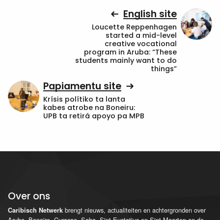
English site
Loucette Reppenhagen
started a mid-level
creative vocational
program in Aruba: “These
students mainly want to do
things”
Papiamentu site
Krísis polítiko ta lanta
kabes atrobe na Boneiru:
UPB ta retirá apoyo pa MPB
Over ons
brengt nieuws, actualiteiten en achtergronden over
Caribisch Netwerk
Aruba, Bonaire, Curaçao, Saba, Sint Eustatius en Sint Maarten en de