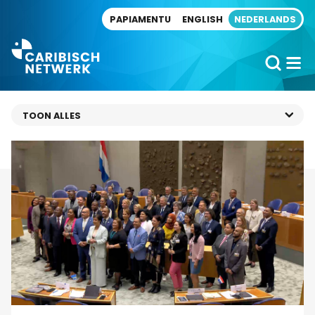
Direct naar artikel
PAPIAMENTU
ENGLISH
NEDERLANDS