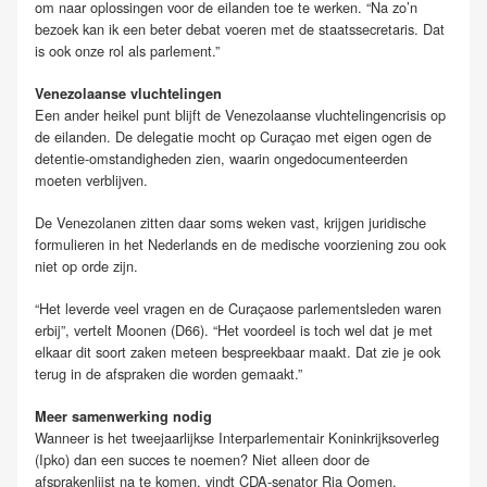
om naar oplossingen voor de eilanden toe te werken. “Na zo’n
bezoek kan ik een beter debat voeren met de staatssecretaris. Dat
is ook onze rol als parlement.”
Venezolaanse vluchtelingen
Een ander heikel punt blijft de Venezolaanse vluchtelingencrisis op
de eilanden. De delegatie mocht op Curaçao met eigen ogen de
detentie-omstandigheden zien, waarin ongedocumenteerden
moeten verblijven.
De Venezolanen zitten daar soms weken vast, krijgen juridische
formulieren in het Nederlands en de medische voorziening zou ook
niet op orde zijn.
“Het leverde veel vragen en de Curaçaose parlementsleden waren
erbij”, vertelt Moonen (D66). “Het voordeel is toch wel dat je met
elkaar dit soort zaken meteen bespreekbaar maakt. Dat zie je ook
terug in de afspraken die worden gemaakt.”
Meer samenwerking nodig
Wanneer is het tweejaarlijkse Interparlementair Koninkrijksoverleg
(Ipko) dan een succes te noemen? Niet alleen door de
afsprakenlijst na te komen, vindt CDA-senator Ria Oomen.