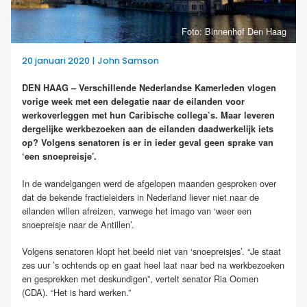
Foto: Binnenhof Den Haag
20 januari 2020 | John Samson
DEN HAAG – Verschillende Nederlandse Kamerleden vlogen
vorige week met een delegatie naar de eilanden voor
werkoverleggen met hun Caribische collega’s. Maar leveren
dergelijke werkbezoeken aan de eilanden daadwerkelijk iets
op? Volgens senatoren is er in ieder geval geen sprake van
‘een snoepreisje’.
In de wandelgangen werd de afgelopen maanden gesproken over
dat de bekende fractieleiders in Nederland liever niet naar de
eilanden willen afreizen, vanwege het imago van ‘weer een
snoepreisje naar de Antillen’.
Volgens senatoren klopt het beeld niet van ‘snoepreisjes’. “Je staat
zes uur ’s ochtends op en gaat heel laat naar bed na werkbezoeken
en gesprekken met deskundigen”, vertelt senator Ria Oomen
(CDA). “Het is hard werken.”