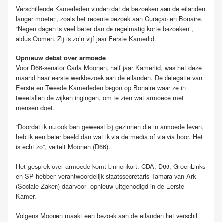
Verschillende Kamerleden vinden dat de bezoeken aan de eilanden
langer moeten, zoals het recente bezoek aan Curaçao en Bonaire.
“Negen dagen is veel beter dan de regelmatig korte bezoeken”,
aldus Oomen. Zij is zo’n vijf jaar Eerste Kamerlid.
Opnieuw debat over armoede
Voor D66-senator Carla Moonen, half jaar Kamerlid, was het deze
maand haar eerste werkbezoek aan de eilanden. De delegatie van
Eerste en Tweede Kamerleden begon op Bonaire waar ze in
tweetallen de wijken ingingen, om te zien wat armoede met
mensen doet.
“Doordat ik nu ook ben geweest bij gezinnen die in armoede leven,
heb ik een beter beeld dan wat ik via de media of via via hoor. Het
is echt zo”, vertelt Moonen (D66).
Het gesprek over armoede komt binnenkort. CDA, D66, GroenLinks
en SP hebben verantwoordelijk staatssecretaris Tamara van Ark
(Sociale Zaken) daarvoor opnieuw uitgenodigd in de Eerste
Kamer.
Volgens Moonen maakt een bezoek aan de eilanden het verschil