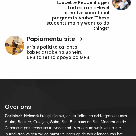
Loucette Reppenhagen
started a mid-level
creative vocational
program in Aruba: “These
students mainly want to do
things”
Papiamentu site
Krísis polítiko ta lanta
kabes atrobe na Boneiru:
UPB ta retirá apoyo pa MPB
Over ons
brengt nieuws, actualiteiten en achtergronden over
Caribisch Netwerk
Aruba, Bonaire, Curaçao, Saba, Sint Eustatius en Sint Maarten en de
Caribische gemeenschap in Nederland. Met een netwerk van lokale
journalisten volgen we de ontwikkelingen op de zes eilanden van het