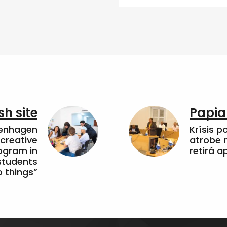
sh site
Papia
penhagen
Krísis p
 creative
atrobe n
ogram in
retirá 
students
 things”