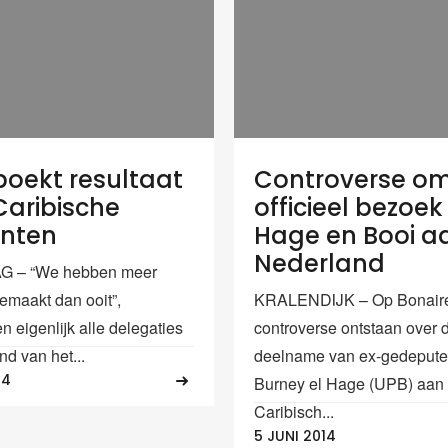
boekt resultaat
Controverse o
Caribische
officieel bezoek 
enten
Hage en Booi a
Nederland
 – “We hebben meer
emaakt dan ooit”,
KRALENDIJK – Op Bonaire
n eigenlijk alle delegaties
controverse ontstaan over 
nd van het...
deelname van ex-gedepute
14
Burney el Hage (UPB) aan
Caribisch...
5 JUNI 2014