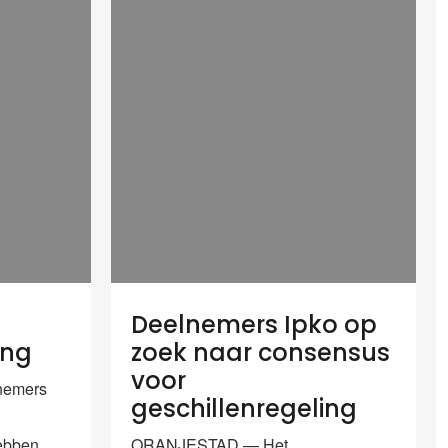
Deelnemers Ipko op
ing
zoek naar consensus
voor
nemers
geschillenregeling
hebben
ORANJESTAD — Het