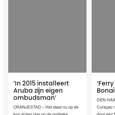
‘In 2015 installeert
‘Ferr
Aruba zijn eigen
Bonai
ombudsman’
DEN HAAG
ORANJESTAD – Het staat nu op de
Curaçao 
kop af tien jaar op de politieke
door een f