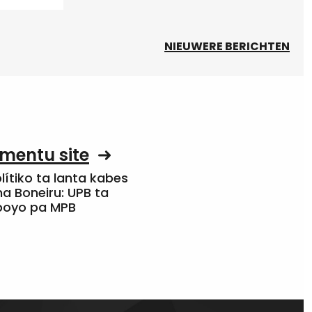
NIEUWERE BERICHTEN
mentu site
olítiko ta lanta kabes
a Boneiru: UPB ta
apoyo pa MPB