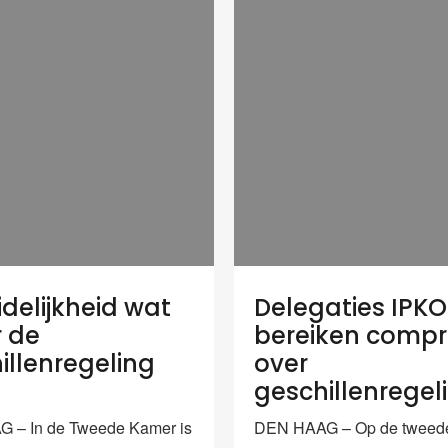
delijkheid wat
Delegaties IPKO
 de
bereiken comp
illenregeling
over
geschillenregel
 – In de Tweede Kamer is
DEN HAAG – Op de tweede