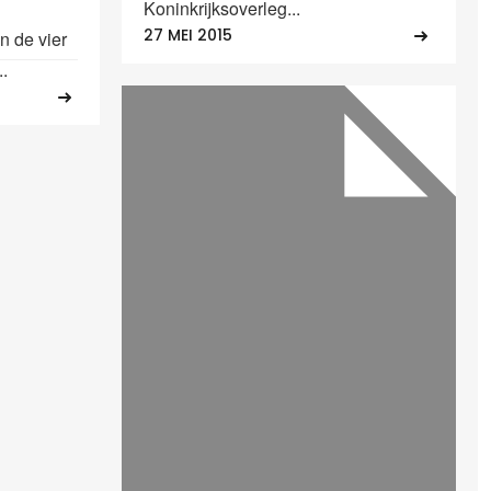
Koninkrijksoverleg...
27 MEI 2015
jn de vier
.