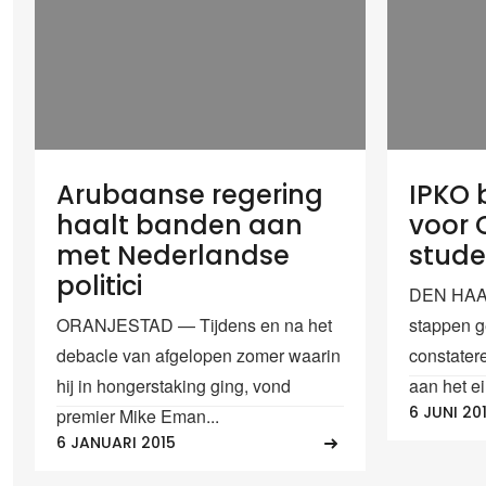
Arubaanse regering
IPKO 
haalt banden aan
voor 
met Nederlandse
stud
politici
DEN HAAG
ORANJESTAD — Tijdens en na het
stappen g
debacle van afgelopen zomer waarin
constatere
hij in hongerstaking ging, vond
aan het ei
6 JUNI 20
premier Mike Eman...
6 JANUARI 2015