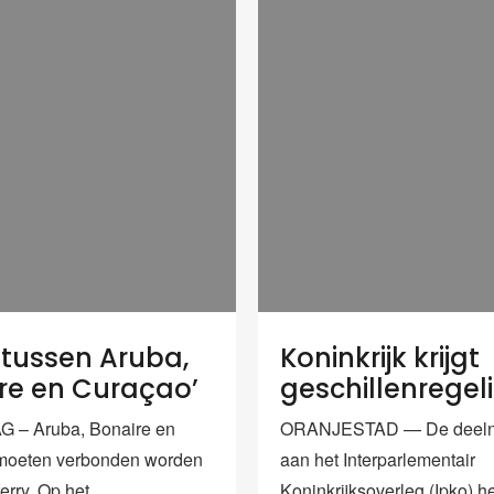
y tussen Aruba,
Koninkrijk krijgt
re en Curaçao’
geschillenregel
 – Aruba, Bonaire en
ORANJESTAD — De deel
moeten verbonden worden
aan het Interparlementair
erry. Op het
Koninkrijksoverleg (Ipko) 