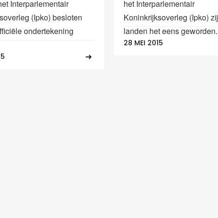
et Interparlementair
het Interparlementair
soverleg (Ipko) besloten
Koninkrijksoverleg (Ipko) zi
fficiële ondertekening
landen het eens geworden..
28 MEI 2015
15