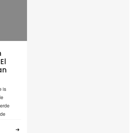
m
El
an
 is
de
erde
 de