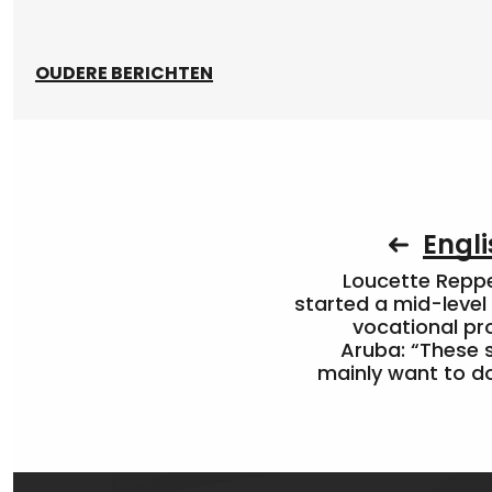
OUDERE BERICHTEN
Engli
Loucette Rep
started a mid-level
vocational pr
Aruba: “These 
mainly want to do