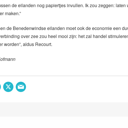
ussen de eilanden nog papiertjes invullen. Ik zou zeggen: laten 
ker maken.”
ssen de Benedenwindse eilanden moet ook de economie een duw
erbinding over zee zou heel mooi zijn: het zal handel stimulere
r worden”, aldus Recourt.
Hofmann