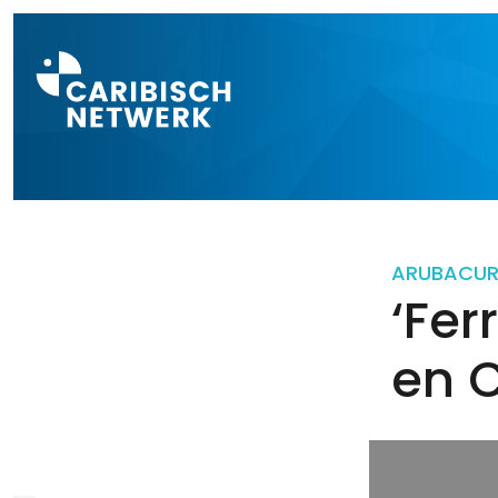
Direct naar a
ARUBA
CU
‘Fer
en 