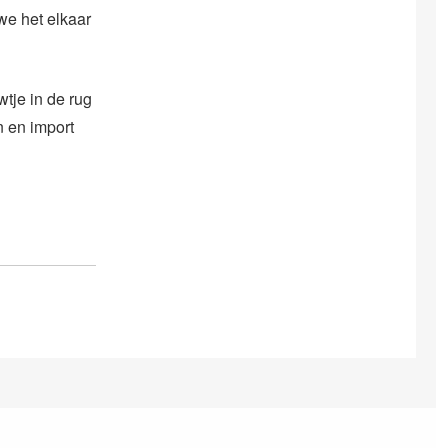
we het elkaar
tje in de rug
n en import