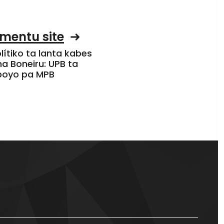
mentu site
olítiko ta lanta kabes
a Boneiru: UPB ta
apoyo pa MPB