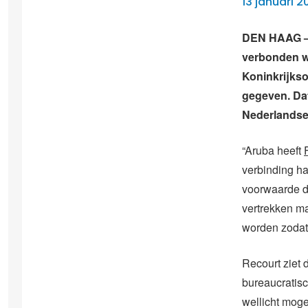
13 januari 2
DEN HAAG – 
verbonden wo
Koninkrijkso
gegeven. Da
Nederlandse 
“Aruba heeft
verbinding ha
voorwaarde da
vertrekken ma
worden zodat 
Recourt ziet 
bureaucratisc
wellicht mog