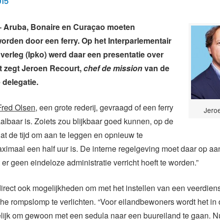
015
Aruba, Bonaire en Curaçao moeten
rden door een ferry. Op het Interparlementair
verleg (Ipko) werd daar een presentatie over
t zegt Jeroen Recourt,
chef de mission
van de
delegatie.
Fred Olsen
, een grote rederij, gevraagd of een ferry
Jero
albaar is. Zoiets zou blijkbaar goed kunnen, op de
t de tijd om aan te leggen en opnieuw te
ximaal een half uur is. De interne regelgeving moet daar op a
er geen eindeloze administratie verricht hoeft te worden.”
direct ook mogelijkheden om met het instellen van een veerdien
he rompslomp te verlichten. “Voor eilandbewoners wordt het in
elijk om gewoon met een sedula naar een buureiland te gaan. 