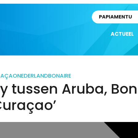
rtikel
PAPIAMENTU
ACTUEEL
RAÇAO
NEDERLAND
BONAIRE
ry tussen Aruba, Bon
Curaçao’