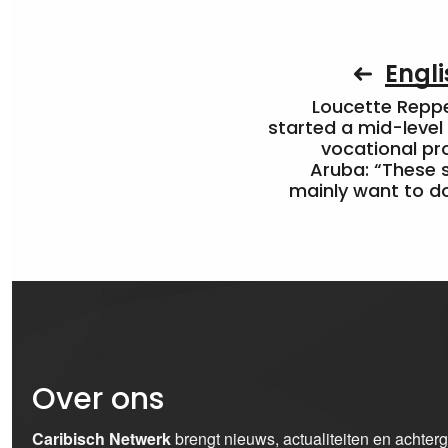
Engli
Loucette Rep
started a mid-level
vocational pr
Aruba: “These 
mainly want to do
Over ons
Caribisch Netwerk
brengt nieuws, actualiteiten en achter