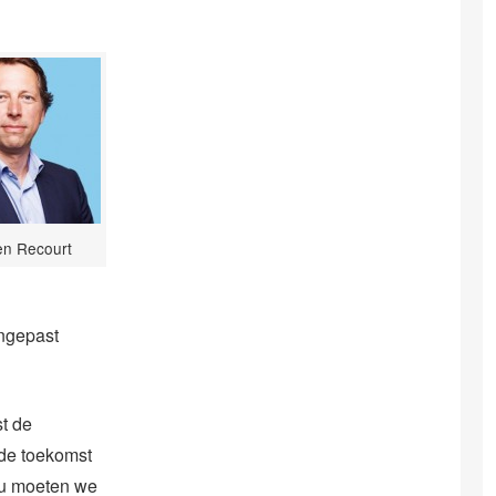
en Recourt
angepast
st de
 de toekomst
Nu moeten we