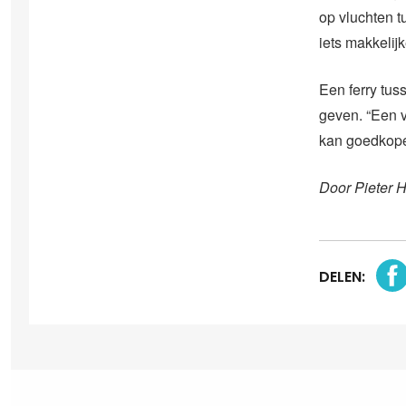
op vluchten t
iets makkelij
Een ferry tu
geven. “Een v
kan goedkope
Door Pieter 
DELEN: