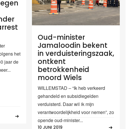
 tegen
nder
arrest
Oud-minister
Jamaloodin bekent
ter
in verduisteringszaak,
olgens het
ontkent
0 jaar de
betrokkenheid
eer...
moord Wiels
WILLEMSTAD – “Ik heb verkeerd
gehandeld en subsidiegelden
verduisterd. Daar wil ik mijn
verantwoordelijkheid voor nemen”, zo
opende oud-minister...
10 JUNI 2019