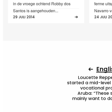
in de vroege ochtend Robby dos
ferme uit
Santos is aangehouden...
Navarro va
29 JULI 2014
24 JULI 2
Engli
Loucette Rep
started a mid-level
vocational pr
Aruba: “These 
mainly want to do