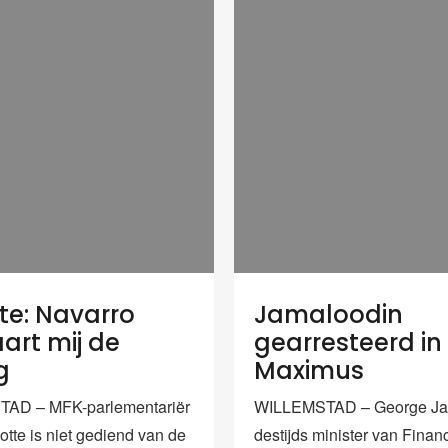
te: Navarro
Jamaloodin
aart mij de
gearresteerd in
g
Maximus
AD – MFK-parlementariër
WILLEMSTAD – George Ja
otte is niet gediend van de
destijds minister van Finan