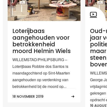
Loterijbaas
Oud-m
aangehouden voor
jaar 
betrokkenheid
polit
moord Helmin Wiels
maar 
steen 
WILLEMSTAD/PHILIPSBURG –
boven
Loterijbaas Robbie dos Santos is
maandagochtend op Sint-Maarten
WILLEMST
aangehouden op verdenking van
George Ja
betrokkenheid bij de moord op...
vrijdagmid
gekregen 
18 NOVEMBER 2019
opdracht e
16 AUGUS