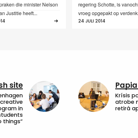
spraken die minister Nelson
regering Schotte, is vanoc
n Justitie heeft...
vroeg opgepakt op verdenki
014
24 JULI 2014
sh site
Papia
penhagen
Krísis p
 creative
atrobe n
ogram in
retirá 
students
 things”