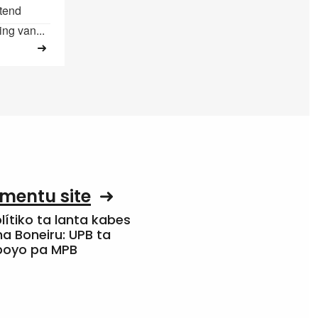
htend
ng van...
mentu site
olítiko ta lanta kabes
a Boneiru: UPB ta
apoyo pa MPB