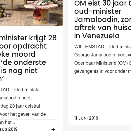
OM eist 30 jaar
oud-minister
Jamaloodin, zo
aftrek van huis
in Venezuela
inister krijgt 28
voor opdracht
WILLEMSTAD – Oud-minis
ieke moord
George Jamaloodin moet v
‘de onderste
Openbaar Ministerie (OM) 3
is nog niet
gevangenis in voor onder m
’
AD – Oud-minister
maloodin heeft
dag 28 jaar celstraf
voor het geven van de
11 JUNI 2019
n het...
TUS 2019