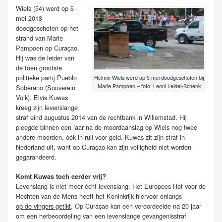
Wiels (54) werd op 5
mei 2013
doodgeschoten op het
strand van Marie
Pampoen op Curaçao.
Hij was de leider van
de toen grootste
politieke partij Pueblo
Helmin Wiels werd op 5 mei doodgeschoten bij
Marie Pampoen – foto: Leoni Leidel-Schenk
Soberano (Souverein
Volk). Elvis Kuwas
kreeg zijn levenslange
straf eind augustus 2014 van de rechtbank in Willemstad. Hij
pleegde binnen een jaar na de moordaanslag op Wiels nog twee
andere moorden, óók in ruil voor geld. Kuwas zit zijn straf in
Nederland uit, want op Curaçao kan zijn veiligheid niet worden
gegarandeerd.
Komt Kuwas toch eerder vrij?
Levenslang is niet meer écht levenslang. Het Europees Hof voor de
Rechten van de Mens heeft het Koninkrijk hiervoor onlangs
op de vingers getikt
. Op Curaçao kan een veroordeelde na 20 jaar
om een herbeoordeling van een levenslange gevangenisstraf