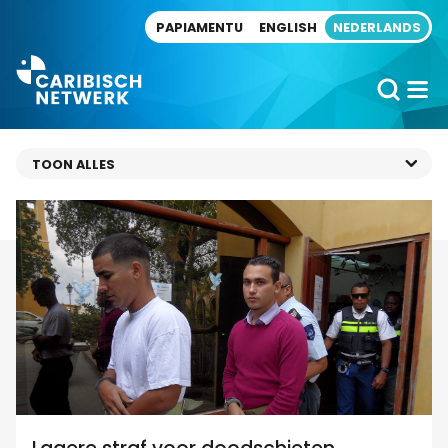
Direct naar artikel
PAPIAMENTU
ENGLISH
NEDERLANDS