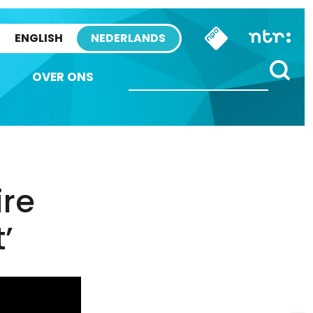
ENGLISH
NEDERLANDS
OVER ONS
ire
’