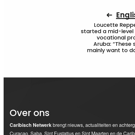
Engli
Loucette Rep
started a mid-level
vocational pr
Aruba: “These 
mainly want to do
Over ons
Caribisch Netwerk
brengt nieuws, actualiteiten en achter
Curaçao, Saba, Sint Eustatius en Sint Maarten en de Car