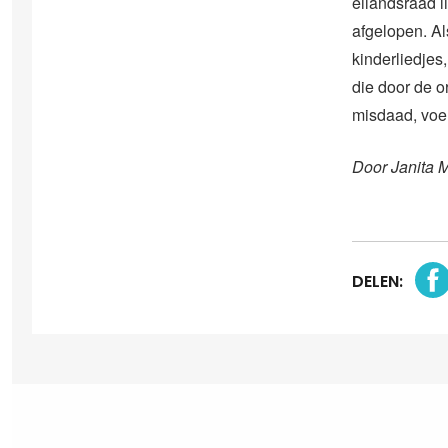
eilandsraad li
afgelopen. A
kinderliedjes
die door de or
misdaad, voel
Door Janita 
DELEN: