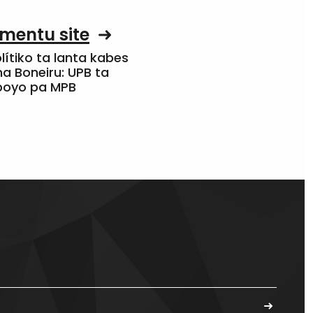
mentu site
olítiko ta lanta kabes
a Boneiru: UPB ta
apoyo pa MPB