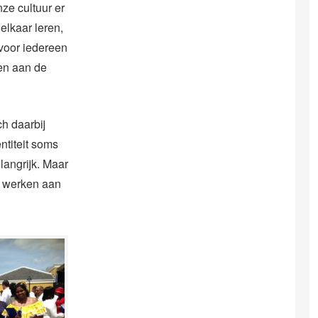
nze cultuur er
elkaar leren,
voor iedereen
gen aan de
h daarbij
ntiteit soms
langrijk. Maar
en werken aan