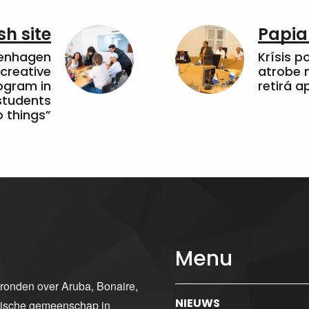
sh site
Papia
penhagen
Krísis p
 creative
atrobe n
ogram in
retirá 
students
 things”
Menu
gronden over Aruba, Bonaire,
NIEUWS
ibische gemeenschap in