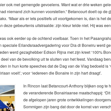
 hier ook met gemengde gevoelens. Want wat er drie weken gele
had niemand zich kunnen voorstellen.” Betancourt doelt op de
d
akx. “Maar als er iets positiefs uit voortgekomen is, dan is het 
n deze gebeurtenis uitstraalde: zijn kleur telde niet. Hij was een
was ook eerder op de ochtend voelbaar. Toen in het Pasangrah
en speciale Eilandsraadvergadering voor Dia di Boneiru werd g
leden werd gezaghebber Edison Rijna met zijn kreet ‘100% Bon
deel van de bevolking uit te sluiten van het feest. Vandaag be
den in hun korte speeches dat de Dag van de Vlag bedoeld is ‘
riaan voelt’; voor ‘iedereen die Bonaire in zijn hart draagt’.
In Rincon laat Betancourt-Anthony blijken oog te
de veranderende Bonairiaanse maatschappij: “Dit 
de afgelopen jaren grote ontwikkelingen doorgem
Sommigen zijn bang dat door de komst van versch