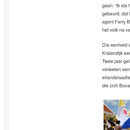
gaan: “Ik sta
gebeurd, dat 
agent Ferry B
het volk na va
Die eenheid 
Kralendijk e
Twee jaar ge
verweten een 
eilandsraadle
die zich Bonai