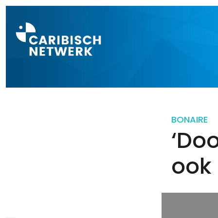
Direct naar a
BONAIRE
‘Doo
ook 