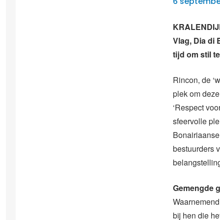
6 septembe
KRALENDIJK 
Vlag, Dia di 
tijd om stil 
Rincon, de ‘w
plek om deze 
‘Respect voor
sfeervolle pl
Bonairiaanse
bestuurders 
belangstelling
Gemengde g
Waarnemend ge
bij hen die h