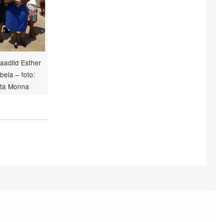
raadlid Esther
ela – foto:
ita Monna