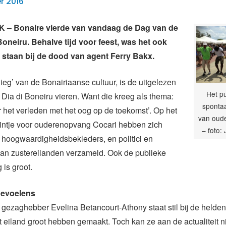
r 2016
– Bonaire vierde van vandaag de Dag van de
Boneiru. Behalve tijd voor feest, was het ook
te staan bij de dood van agent Ferry Bakx.
ieg’ van de Bonairiaanse cultuur, is de uitgelezen
Het pu
Dia di Boneiru vieren. Want die kreeg als thema:
spontaa
 het verleden met het oog op de toekomst’. Op het
van oude
eintje voor ouderenopvang Cocari hebben zich
– foto:
 hoogwaardigheidsbekleders, en politici en
van zustereilanden verzameld. Ook de publieke
 is groot.
evoelens
zaghebber Evelina Betancourt-Athony staat stil bij de helden
et eiland groot hebben gemaakt. Toch kan ze aan de actualiteit ni