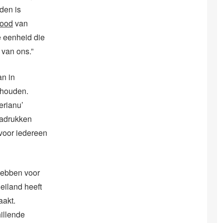
den is
ood
van
de eenheid die
 van ons.”
an in
ehouden.
erianu’
nadrukken
voor iedereen
 hebben voor
eiland heeft
aakt.
illende