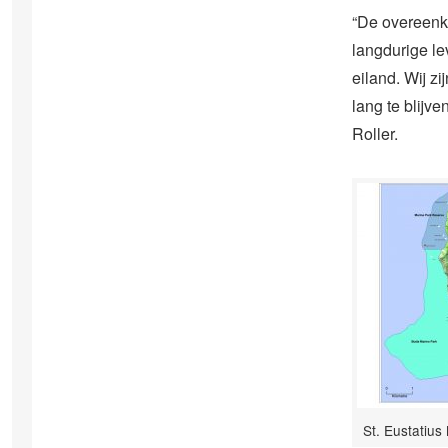
“De overeenk
langdurige l
eiland. Wij zi
lang te blijv
Roller.
St. Eustatiu