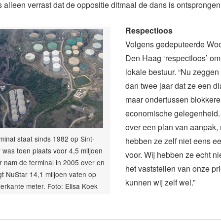
as alleen verrast dat de oppositie ditmaal de dans is ontsprongen
Respectloos
Volgens gedeputeerde Woo
Den Haag ‘respectloos’ om 
lokale bestuur. “Nu zeggen
dan twee jaar dat ze een di
maar ondertussen blokkere
economische gelegenheid.
over een plan van aanpak,
minal staat sinds 1982 op Sint-
hebben ze zelf niet eens e
r was toen plaats voor 4,5 miljoen
voor. Wij hebben ze echt ni
r nam de terminal in 2005 over en
het vaststellen van onze prio
t NuStar 14,1 miljoen vaten op
kunnen wij zelf wel.”
erkante meter. Foto: Elisa Koek