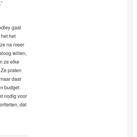
.”
dley gaat
het het
 ze na meer
aloog willen,
n ze elke
 Ze praten
 maar daar
en budget
et nodig voor
riteiten, dat