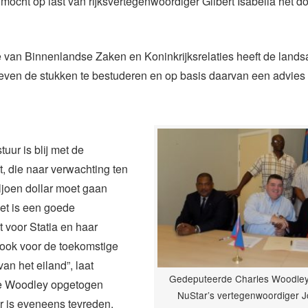
j mocht op last van rijksvertegenwoordiger Gilbert Isabella het d
e van Binnenlandse Zaken en Koninkrijksrelaties heeft de land
ven de stukken te bestuderen en op basis daarvan een advies u
uur is blij met de
, die naar verwachting ten
ljoen dollar moet gaan
et is een goede
 voor Statia en haar
 ook voor de toekomstige
an het eiland”, laat
Gedeputeerde Charles Woodley 
e Woodley opgetogen
NuStar’s vertegenwoordiger J
r is eveneens tevreden.