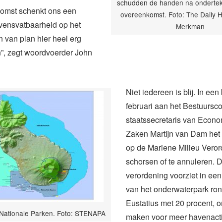
schudden de handen na ondertek
omst schenkt ons een
overeenkomst. Foto: The Daily H
evensvatbaarheid op het
Merkman
jn van plan hier heel erg
en”, zegt woordvoerder John
Niet iedereen is blij. In een
februari aan het Bestuursc
staatssecretaris van Econ
Zaken Martijn van Dam he
op de Mariene Milieu Veror
schorsen of te annuleren. 
verordening voorziet in een
van het onderwaterpark ron
Eustatius met 20 procent, o
s Nationale Parken. Foto: STENAPA
maken voor meer havenactiv