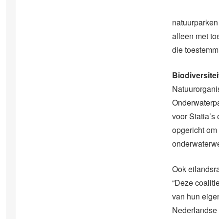
natuurparken
alleen met to
die toestemmi
Biodiversitei
Natuurorganis
Onderwaterpa
voor Statia’s
opgericht om
onderwaterwer
Ook eilandsra
“Deze coaliti
van hun eigen
Nederlandse 