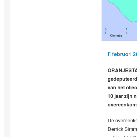
11 februari
ORANJESTAD 
gedeputeerd
van het olie
10 jaar zijn
overeenkoms
De overeenko
Derrick Simm