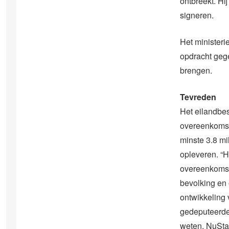
ontbreekt. Hi
signeren.
Het ministeri
opdracht gege
brengen.
Tevreden
Het eilandbest
overeenkomst
minste 3.8 mi
opleveren. “H
overeenkomst
bevolking en
ontwikkeling v
gedeputeerd
weten. NuSta