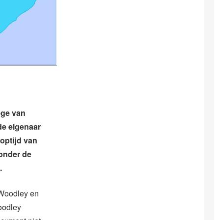
ege van
de eigenaar
ooptijd van
onder de
.
 Woodley en
oodley