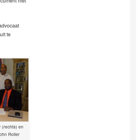
ocument niet
sadvocaat
it te
(rechts) en
ohn Roller