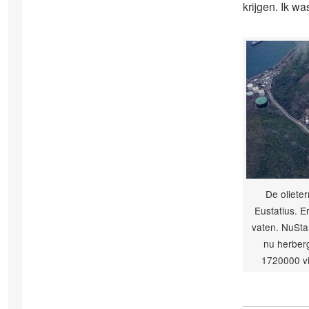
krijgen. Ik w
De olieter
Eustatius. E
vaten. NuSta
nu herberg
1720000 vi