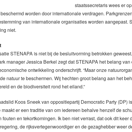
staatssecretaris wees er op
 beschermd worden door internationale verdragen. Parkgrenze
estemming van internationale organisaties worden aangepast. St
ng niet.
t
atie STENAPA is niet bij de besluitvorming betrokken geweest
rk manager Jessica Berkel zegt dat STENAPA het belang van
 economische ontwikkeling onderschrijft. “Maar onze natuurorgan
 de natuur te beschermen. Wij hechten groot belang aan het be
eld en de biodiversiteit rond het eiland.”
adslid Koos Sneek van oppositiepartij Democratic Party (DP) is 
e maakt er een traditie van om iedereen behalve henzelf de sch
 fouten en tekortkomingen. Ik ben niet verrast, dat ook dit keer 
regering, de rijksvertegenwoordiger en de gezaghebber weer d