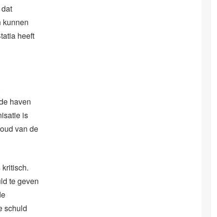
 dat
n kunnen
atia heeft
.
 de haven
isatie is
houd van de
kritisch.
uld te geven
de
e schuld