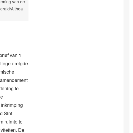
ening van de
erald/Althea
 brief van 1
ollege dreigde
omische
t amendement
dening te
De
 inkrimping
d Sint-
m ruimte te
iteiten. De