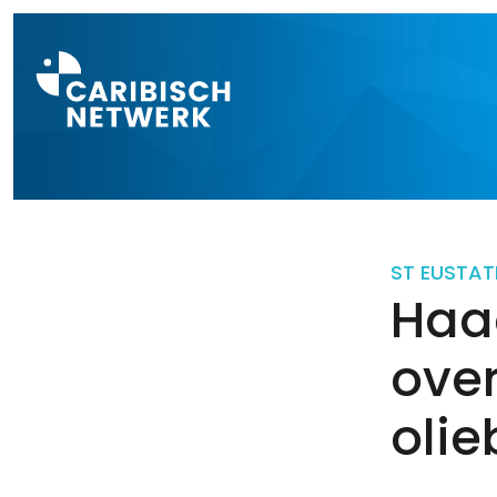
Direct naar a
ST EUSTAT
Haa
ove
olie