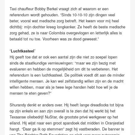
Taxi chauffeur Bobby Berkel vraagt zich af waarom er een
referendum wordt gehouden. “Sinds 10-10-10 zijn dingen veel
beter, vooral wat medische zorg betreft. Het kwam voor mij heel
dichtbij: mijn dochter kreeg longkanker. Ze heeft de beste medische
zorg gehad, ze is naar Colombia overgevlogen en letterlijk alles is
betaald tot nu toe. Voorheen was ze dood geweest.”
‘Luchtkasteel’
Hij geeft toe dat er ook een aantal zijn die niet zo soepel lopen
sinds de staatkundige vernieuwingen: “maar we zijn bezig met
evalueren en hebben de mogelijkheid om dit te verbeteren. Het
referendum is een luchtkasteel. De politiek voedt dit aan de minder
intelligente mensen. Je kan wel zelfstandig willen zijn en de macht
willen hebben, maar als je twee lege handen hebt hoe wil je de
mensen te eten geven?”
Shurandy denkt er anders over. Hij heeft lange dreadlocks tot bijna
op zijn enkels en aan zijn overall is te zien dat hij werkt bij het
Texaanse oliebedrijf NuStar, de grootste privé werkgever op het
eiland. Hij wijst naar een groot spandoek dat midden in Oranjestad
hangt. “Daar ga ik op stemmen” zegt hij vastberaden. De banner is
van The Brighter Path Foundation en pleit voor meer autonomie.