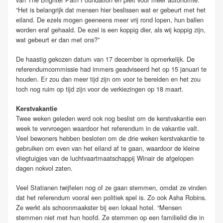
“Het is belangrijk dat mensen hier beslissen wat er gebeurt met het
eiland. De ezels mogen geeneens meer vrij rond lopen, hun ballen
worden eraf gehaald. De ezel is een koppig dier, als wij koppig zijn,
wat gebeurt er dan met ons?”
De haastig gekozen datum van 17 december is opmerkelijk. De
referendumcommissie had immers geadviseerd het op 15 januari te
houden. Er zou dan meer tijd zijn om voor te bereiden en het zou
toch nog ruim op tijd zijn voor de verkiezingen op 18 maart.
Kerstvakantie
Twee weken geleden werd ook nog beslist om de kerstvakantie een
week te vervroegen waardoor het referendum in de vakantie valt.
Veel bewoners hebben besloten om de drie weken kerstvakantie te
gebruiken om even van het eiland af te gaan, waardoor de kleine
vliegtuigjes van de luchtvaartmaatschappij Winair de afgelopen
dagen nokvol zaten.
Veel Statianen twijfelen nog of ze gaan stemmen, omdat ze vinden
dat het referendum vooral een politiek spel is. Zo ook Asha Robins.
Ze werkt als schoonmaakster bij een lokaal hotel. “Mensen
stemmen niet met hun hoofd. Ze stemmen op een familielid die in