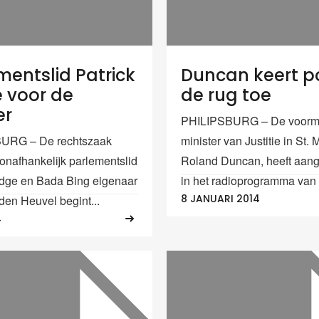
mentslid Patrick
Duncan keert po
e voor de
de rug toe
er
PHILIPSBURG – De voorm
URG – De rechtszaak
minister van Justitie in St. 
 onafhankelijk parlementslid
Roland Duncan, heeft aan
llidge en Bada Bing eigenaar
in het radioprogramma van 
8 JANUARI 2014
den Heuvel begint...
4