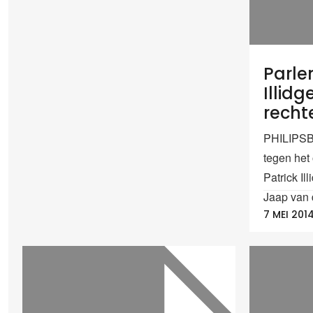
Parle
Illidg
recht
PHILIPSB
tegen het
Patrick I
Jaap van 
7 MEI 201