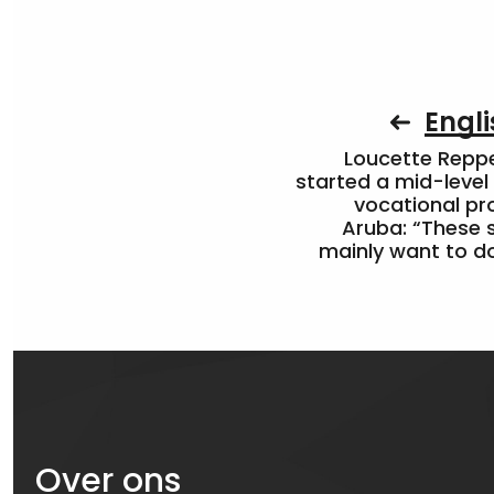
Engli
Loucette Rep
started a mid-level
vocational pr
Aruba: “These 
mainly want to do
Over ons