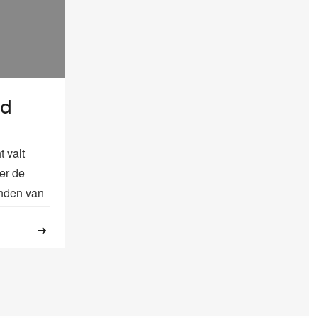
ed
 valt
er de
nden van