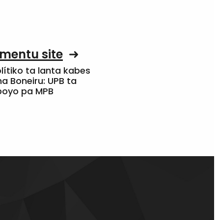
mentu site
olítiko ta lanta kabes
a Boneiru: UPB ta
apoyo pa MPB