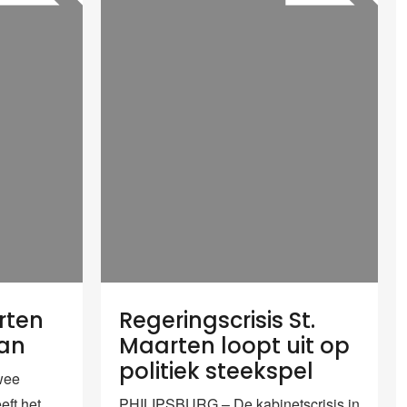
rten
Regeringscrisis St.
aan
Maarten loopt uit op
politiek steekspel
wee
ft het
PHILIPSBURG – De kabinetscrisis in