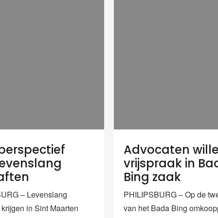
perspectief
Advocaten will
levenslang
vrijspraak in B
aften
Bing zaak
URG – Levenslang
PHILIPSBURG – Op de tw
 krijgen in Sint Maarten
van het Bada Bing omkoop