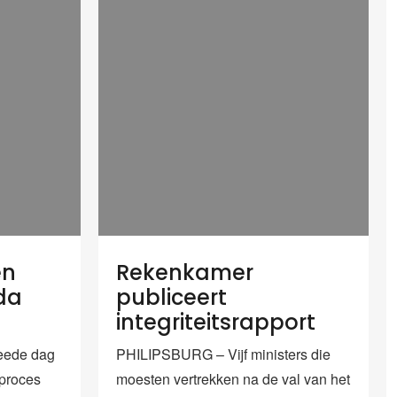
en
Rekenkamer
ada
publiceert
integriteitsrapport
eede dag
PHILIPSBURG – Vijf ministers die
proces
moesten vertrekken na de val van het