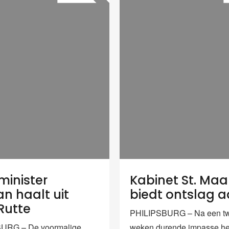
inister
Kabinet St. Maa
n haalt uit
biedt ontslag 
Rutte
PHILIPSBURG – Na een t
URG – De voormalige
weken durende impasse hee