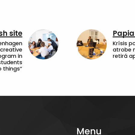
sh site
Papia
penhagen
Krísis p
 creative
atrobe n
ogram in
retirá 
students
 things”
Menu