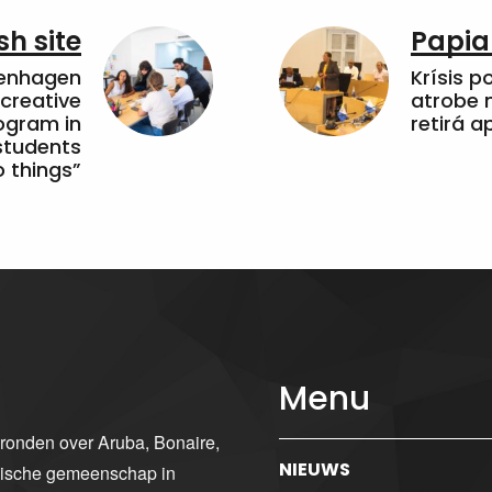
sh site
Papia
penhagen
Krísis p
 creative
atrobe n
ogram in
retirá 
students
 things”
Menu
gronden over Aruba, Bonaire,
NIEUWS
ibische gemeenschap in