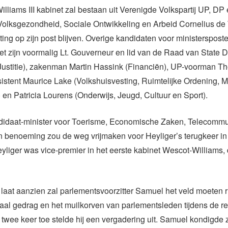
lliams III kabinet zal bestaan uit Verenigde Volkspartij UP, DP 
 Volksgezondheid, Sociale Ontwikkeling en Arbeid Cornelius de
ing op zijn post blijven. Overige kandidaten voor ministersposte
t zijn voormalig Lt. Gouverneur en lid van de Raad van State 
Justitie), zakenman Martin Hassink (Financiën), UP-voorman Th
istent Maurice Lake (Volkshuisvesting, Ruimtelijke Ordening, M
r) en Patricia Lourens (Onderwijs, Jeugd, Cultuur en Sport).
andidaat-minister voor Toerisme, Economische Zaken, Telecommu
jn benoeming zou de weg vrijmaken voor Heyliger’s terugkeer in
yliger was vice-premier in het eerste kabinet Wescot-Williams, 
 laat aanzien zal parlementsvoorzitter Samuel het veld moeten
iaal gedrag en het muilkorven van parlementsleden tijdens de re
 twee keer toe stelde hij een vergadering uit. Samuel kondigde