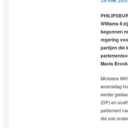
24 mei 2013
PHILIPSBURG
Williams II 
begonnen met
regering voo
partijen die
parlementsvo
Mavis Brook
Ministers Wil
woensdag hun
eerder gedaan
(DP) en onafh
parlement nad
die ook onder