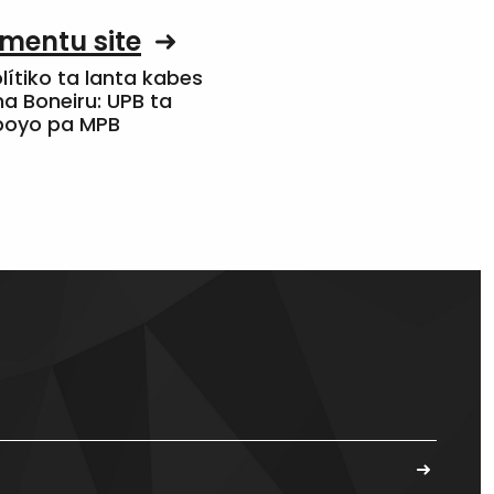
mentu site
olítiko ta lanta kabes
a Boneiru: UPB ta
apoyo pa MPB