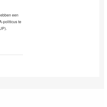
 hebben een
-politicus te
(UP).