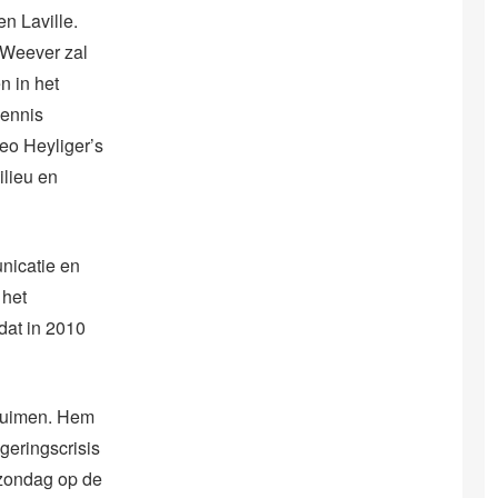
en Laville.
 Weever zal
n in het
Dennis
eo Heyliger’s
ilieu en
nicatie en
 het
dat in 2010
 ruimen. Hem
geringscrisis
 zondag op de