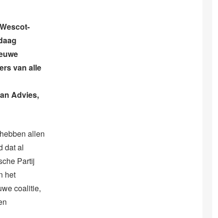
 Wescot-
ndaag
ieuwe
ers van alle
van Advies,
 hebben allen
 dat al
sche Partij
n het
we coalitie,
ken