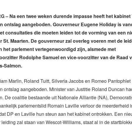
 – Na een twee weken durende impasse heeft het kabinet
zijn ontslag aangeboden. Gouverneur Eugene Holiday is va
 consultaties die moeten leiden tot de vorming van een n
r St. Maarten. De gouverneur zal overleg voeren met de leid
 in het parlement vertegenwoordigd zijn, alsmede met
orzitter Rodolphe Samuel en vice-voorzitter van de Raad 
s-Salmon.
liam Marlin, Roland Tuitt, Silveria Jacobs en Romeo Pantophlet
 ontslag aangeboden. Minister van Justitie Roland Duncan had
. De coalitie bestaande uit Nationale Alliantie (NA), Democrati
ankelijk parlementslid Romain Laville verloor de meerderheid i
at DP en Laville hun steun aan het kabinet ontrokken. Een nieu
 leiding zal staan van Wescot-Williams, staat al in de startblok