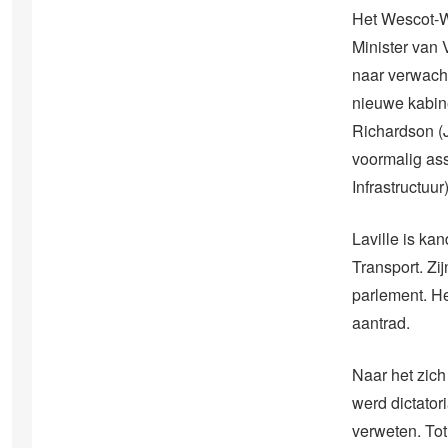
Het Wescot-Wi
Minister van
naar verwacht
nieuwe kabine
Richardson (
voormalig ass
Infrastructuu
Laville is k
Transport. Zi
parlement. He
aantrad.
Naar het zich
werd dictator
verweten. Tot