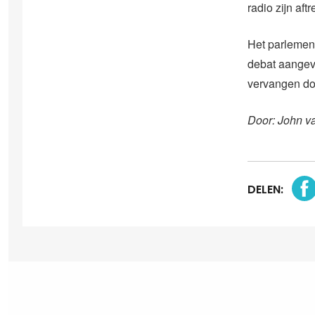
radio zijn aft
Het parlemen
debat aangevr
vervangen doo
Door: John v
DELEN: