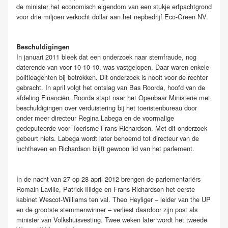
de minister het economisch eigendom van een stukje erfpachtgrond
voor drie miljoen verkocht dollar aan het nepbedrijf Eco-Green NV.
Beschuldigingen
In januari 2011 bleek dat een onderzoek naar stemfraude, nog
daterende van voor 10-10-10, was vastgelopen. Daar waren enkele
politieagenten bij betrokken. Dit onderzoek is nooit voor de rechter
gebracht. In april volgt het ontslag van Bas Roorda, hoofd van de
afdeling Financiën. Roorda stapt naar het Openbaar Ministerie met
beschuldigingen over verduistering bij het toeristenbureau door
onder meer directeur Regina Labega en de voormalige
gedeputeerde voor Toerisme Frans Richardson. Met dit onderzoek
gebeurt niets. Labega wordt later benoemd tot directeur van de
luchthaven en Richardson blijft gewoon lid van het parlement.
In de nacht van 27 op 28 april 2012 brengen de parlementariërs
Romain Laville, Patrick Illidge en Frans Richardson het eerste
kabinet Wescot-Williams ten val. Theo Heyliger – leider van the UP
en de grootste stemmenwinner – verliest daardoor zijn post als
minister van Volkshuisvesting. Twee weken later wordt het tweede