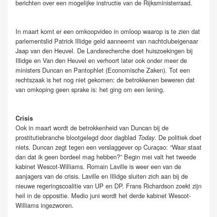
berichten over een mogelijke instructie van de Rijksministerraad.
In maart komt er een omkoopvideo in omloop waarop is te zien dat
parlementslid Patrick Illidge geld aanneemt van nachtclubeigenaar
Jaap van den Heuvel. De Landsrecherche doet huiszoekingen bij
Illidge en Van den Heuvel en verhoort later ook onder meer de
ministers Duncan en Pantophlet (Economische Zaken). Tot een
rechtszaak is het nog niet gekomen: de betrokkenen beweren dat
van omkoping geen sprake is: het ging om een lening.
Crisis
Ook in maart wordt de betrokkenheid van Duncan bij de
prostitutiebranche blootgelegd door dagblad
. De politiek doet
Today
niets. Duncan zegt tegen een verslaggever op Curaçao: “Waar staat
dan dat ik geen bordeel mag hebben?” Begin mei valt het tweede
kabinet Wescot-Williams. Romain Laville is weer een van de
aanjagers van de crisis. Laville en Illidge sluiten zich aan bij de
nieuwe regeringscoalitie van UP en DP. Frans Richardson zoekt zijn
heil in de oppositie. Medio juni wordt het derde kabinet Wescot-
Williams ingezworen.