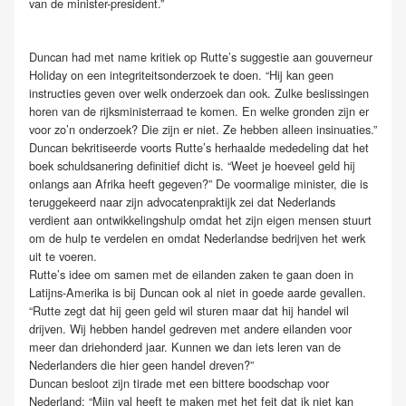
van de minister-president.”
Duncan had met name kritiek op Rutte’s suggestie aan gouverneur
Holiday on een integriteitsonderzoek te doen. “Hij kan geen
instructies geven over welk onderzoek dan ook. Zulke beslissingen
horen van de rijksministerraad te komen. En welke gronden zijn er
voor zo’n onderzoek? Die zijn er niet. Ze hebben alleen insinuaties.”
Duncan bekritiseerde voorts Rutte’s herhaalde mededeling dat het
boek schuldsanering definitief dicht is. “Weet je hoeveel geld hij
onlangs aan Afrika heeft gegeven?” De voormalige minister, die is
teruggekeerd naar zijn advocatenpraktijk zei dat Nederlands
verdient aan ontwikkelingshulp omdat het zijn eigen mensen stuurt
om de hulp te verdelen en omdat Nederlandse bedrijven het werk
uit te voeren.
Rutte’s idee om samen met de eilanden zaken te gaan doen in
Latijns-Amerika is bij Duncan ook al niet in goede aarde gevallen.
“Rutte zegt dat hij geen geld wil sturen maar dat hij handel wil
drijven. Wij hebben handel gedreven met andere eilanden voor
meer dan driehonderd jaar. Kunnen we dan iets leren van de
Nederlanders die hier geen handel dreven?”
Duncan besloot zijn tirade met een bittere boodschap voor
Nederland: “Mijn val heeft te maken met het feit dat ik niet kan