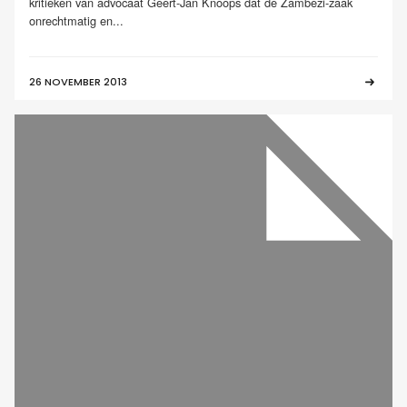
kritieken van advocaat Geert-Jan Knoops dat de Zambezi-zaak
onrechtmatig en...
26 NOVEMBER 2013