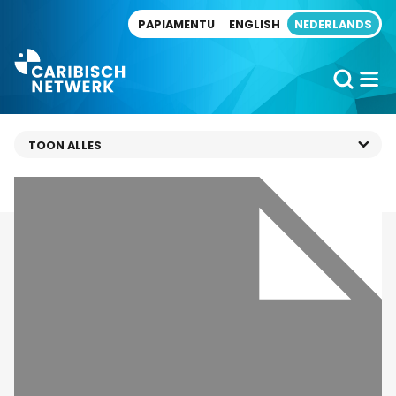
Direct naar artikel
PAPIAMENTU
ENGLISH
NEDERLANDS