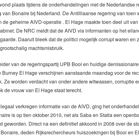
vond plaats tijdens de onderhandelingen met de Nederlandse r
g van Bonaire bij Nederland. De Antilliaanse regering van toen 
n de geheime AIVD-operatie . El Hage maakte toen deel uit van
kabinet. De NRC meldt dat de AIVD via informanten op het eila
rgaarde. Daaruit bleek dat de politici mogelijk corrupt waren en 
grootschalig machtsmisbruik.
leider van de regeringspartij UPB Booi en huidige demissionaire
 Burney El Hage verschijnen aanstaande maandag voor de rech
. Ze worden verdacht van onder andere witwassen, corruptie en
ok de vrouw van El Hage staat terecht.
llegaal verkregen informatie van de AIVD, ging het onderhande
naire is op tien oktober 2010, net als Saba en Statia een openb
 geworden. Direct na een definitief akkoord in 2008 over de s
 Bonaire, deden Rijksrechercheurs huiszoekingen bij Booi en E