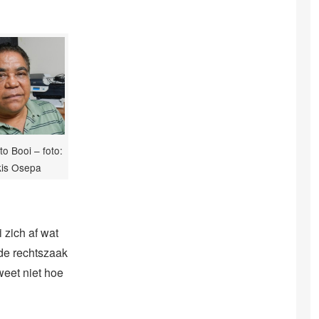
o Booi – foto:
kis Osepa
 zich af wat
 de rechtszaak
weet niet hoe