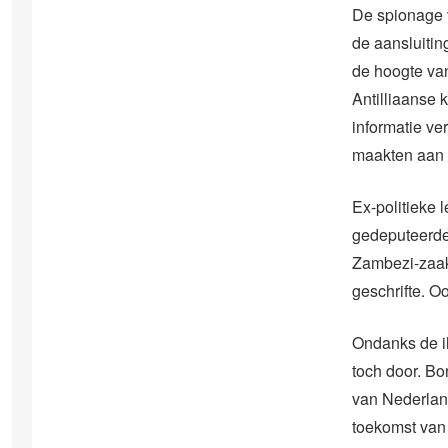
De spionage 
de aansluitin
de hoogte va
Antilliaanse 
informatie ve
maakten aan 
Ex-politieke 
gedeputeerde
Zambezi-zaak
geschrifte. O
Ondanks de i
toch door. Bo
van Nederland
toekomst van