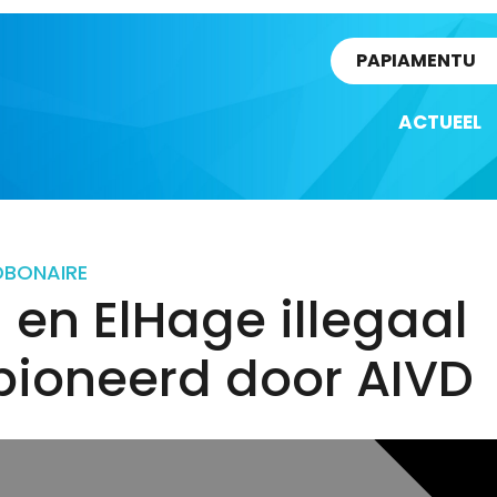
rtikel
PAPIAMENTU
ACTUEEL
D
BONAIRE
 en ElHage illegaal
pioneerd door AIVD