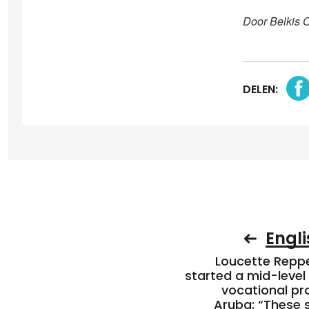
Door Belkis 
DELEN:
Engli
Loucette Rep
started a mid-level
vocational pr
Aruba: “These 