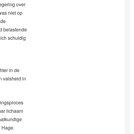
egering over
was niet op
 de
nd belastende
zich schuldig
ter in de
 valsheid in
lingsproces
aar lichaam
taatkundige
l Hage.