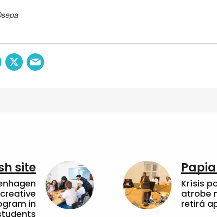
Osepa
sh site
Papia
penhagen
Krísis p
 creative
atrobe n
ogram in
retirá 
students