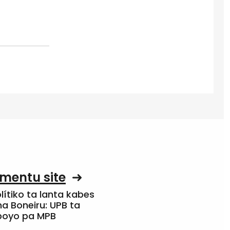
mentu site
olítiko ta lanta kabes
a Boneiru: UPB ta
apoyo pa MPB