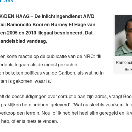
r 2013
DEN HAAG – De inlichtingendienst AIVD
itici Ramoncito Booi en Burney El Hage van
en 2005 en 2010 illegaal bespioneerd. Dat
andelsblad vandaag.
een korte reactie op de publicatie van de NRC: “Ik
Ramoncit
iedenis ingaan als de meest gezochte,
Bel
n bekeken politicus van de Cariben, als wat nu in
en is gekomen, waar is.”
eft de beschuldigingen over corruptie aan zijn adres, vraagt Booi
le praktijken hem hebben ‘geleverd’: “Wat nu slechts voorkomt in
verkoop een terrein. Nou, of ik heb het heel slim geregeld en ik 
heb, of er is niets te vinden.”