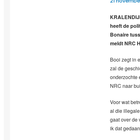
21 novembe
KRALENDIJK/
heeft de pol
Bonaire tuss
meldt NRC H
Booi zegt in 
zal de gesch
onderzochte e
NRC naar buit
Voor wat betr
al die illega
gaat over de 
ik dat gedaan 