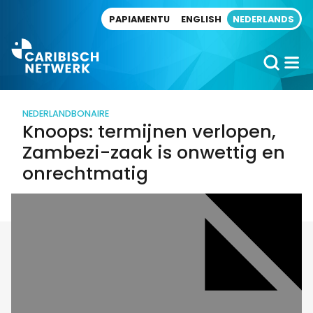
Direct naar artikel
PAPIAMENTU
ENGLISH
NEDERLANDS
NEDERLAND
BONAIRE
Knoops: termijnen verlopen,
Zambezi-zaak is onwettig en
onrechtmatig