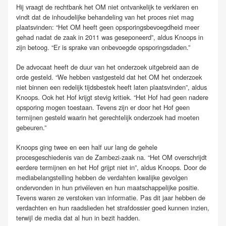
Hij vraagt de rechtbank het OM niet ontvankelijk te verklaren en
vindt dat de inhoudelijke behandeling van het proces niet mag
plaatsvinden: “Het OM heeft geen opsporingsbevoegdheid meer
gehad nadat de zaak in 2011 was geseponeerd”, aldus Knoops in
zijn betoog. “Er is sprake van onbevoegde opsporingsdaden.”
De advocaat heeft de duur van het onderzoek uitgebreid aan de
orde gesteld. “We hebben vastgesteld dat het OM het onderzoek
niet binnen een redelijk tijdsbestek heeft laten plaatsvinden”, aldus
Knoops. Ook het Hof krijgt stevig kritiek. “Het Hof had geen nadere
opsporing mogen toestaan. Tevens zijn er door het Hof geen
termijnen gesteld waarin het gerechtelijk onderzoek had moeten
gebeuren.”
Knoops ging twee en een half uur lang de gehele
procesgeschiedenis van de Zambezi-zaak na. “Het OM overschrijdt
eerdere termijnen en het Hof grijpt niet in”, aldus Knoops. Door de
mediabelangstelling hebben de verdahten kwalijke gevolgen
ondervonden in hun privéleven en hun maatschappelijke positie.
Tevens waren ze verstoken van informatie. Pas dit jaar hebben de
verdachten en hun raadslieden het strafdossier goed kunnen inzien,
terwijl de media dat al hun in bezit hadden.