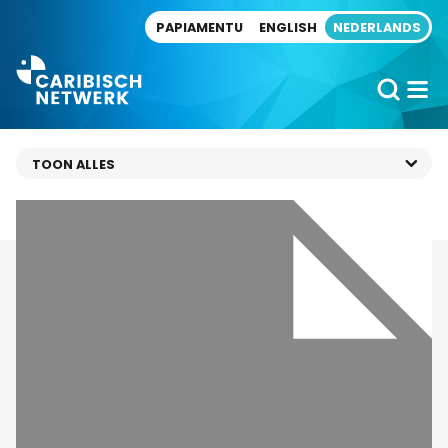
Direct naar artikel
PAPIAMENTU
ENGLISH
NEDERLANDS