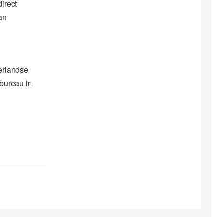
irect
an
erlandse
ebureau in