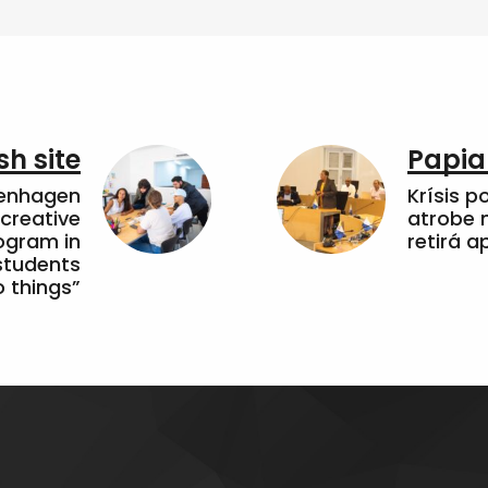
sh site
Papia
penhagen
Krísis p
 creative
atrobe n
ogram in
retirá 
students
 things”