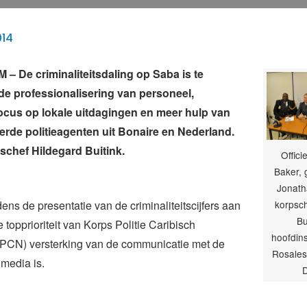
014
 De criminaliteitsdaling op Saba is te
e professionalisering van personeel,
ocus op lokale uitdagingen en meer hulp van
erde politieagenten uit Bonaire en Nederland.
pschef Hildegard Buitink.
Offic
Baker,
Jonath
jdens de presentatie van de criminaliteitscijfers aan
korpsch
Bu
 topprioriteit van Korps Politie Caribisch
hoofdin
PCN) versterking van de communicatie met de
Rosales 
media is.