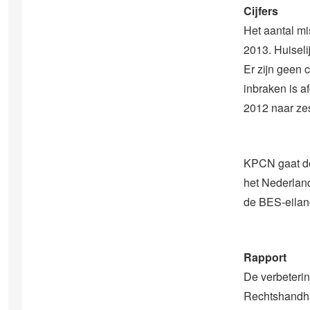
Cijfers
Het aantal m
2013. Huiseli
Er zijn geen 
inbraken is a
2012 naar zes
KPCN gaat de 
het Nederland
de BES-eilan
Rapport
De verbeteri
Rechtshandhav