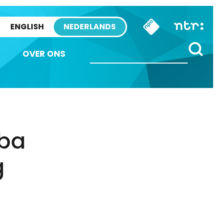
ENGLISH
NEDERLANDS
OVER ONS
aba
g