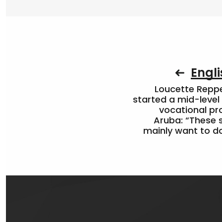
Engli
Loucette Rep
started a mid-level
vocational pr
Aruba: “These 
mainly want to do