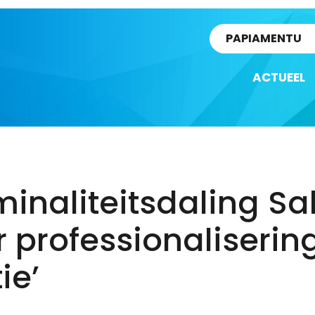
rtikel
PAPIAMENTU
ACTUEEL
minaliteitsdaling S
 professionaliserin
ie’