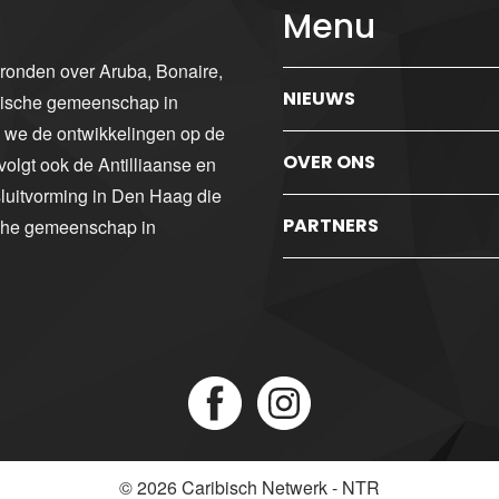
Menu
gronden over Aruba, Bonaire,
NIEUWS
ibische gemeenschap in
n we de ontwikkelingen op de
OVER ONS
volgt ook de Antilliaanse en
luitvorming in Den Haag die
PARTNERS
sche gemeenschap in
© 2026
Caribisch Netwerk - NTR