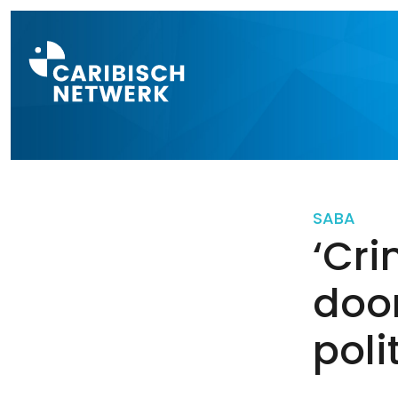
Direct naar a
SABA
‘Cri
door
polit