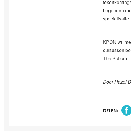
tekortkominge
begonnen met
specialisatie.
KPCN wil mee
cursussen bes
The Bottom.
Door Hazel 
DELEN: