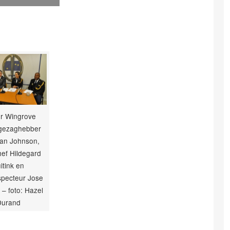
ier Wingrove
 gezaghebber
an Johnson,
ef Hildegard
itink en
specteur Jose
– foto: Hazel
Durand