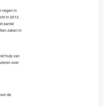
r negen in
cht in 2013.
et aantal
tien zaken in
met hulp van
ouleren over
voor de