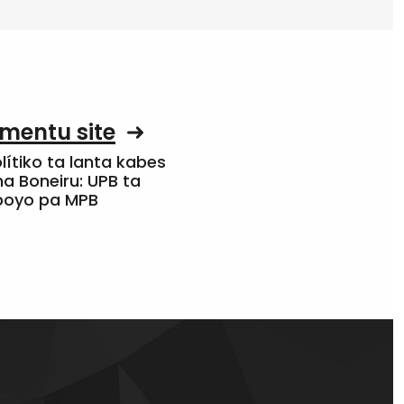
mentu site
olítiko ta lanta kabes
a Boneiru: UPB ta
apoyo pa MPB