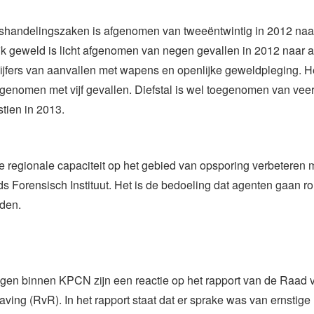
ishandelingszaken is afgenomen van tweeëntwintig in 2012 naa
jk geweld is licht afgenomen van negen gevallen in 2012 naar a
cijfers van aanvallen met wapens en openlijke geweldpleging. H
fgenomen met vijf gevallen. Diefstal is wel toegenomen van veer
tien in 2013.
regionale capaciteit op het gebied van opsporing verbeteren 
s Forensisch Instituut. Het is de bedoeling dat agenten gaan r
den.
ngen binnen KPCN zijn een reactie op het rapport van de Raad 
ing (RvR). In het rapport staat dat er sprake was van ernstige