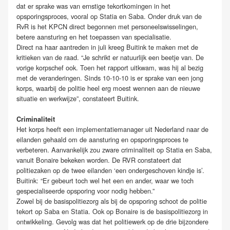
dat er sprake was van ernstige tekortkomingen in het
opsporingsproces, vooral op Statia en Saba. Onder druk van de
RvR is het KPCN direct begonnen met personeelswisselingen,
betere aansturing en het toepassen van specialisatie.
Direct na haar aantreden in juli kreeg Buitink te maken met de
kritieken van de raad. “Je schrikt er natuurlijk een beetje van. De
vorige korpschef ook. Toen het rapport uitkwam, was hij al bezig
met de veranderingen. Sinds 10-10-10 is er sprake van een jong
korps, waarbij de politie heel erg moest wennen aan de nieuwe
situatie en werkwijze”, constateert Buitink.
Criminaliteit
Het korps heeft een implementatiemanager uit Nederland naar de
eilanden gehaald om de aansturing en opsporingsproces te
verbeteren. Aanvankelijk zou zware criminaliteit op Statia en Saba,
vanuit Bonaire bekeken worden. De RVR constateert dat
politiezaken op de twee eilanden ‘een ondergeschoven kindje is’.
Buitink: “Er gebeurt toch wel het een en ander, waar we toch
gespecialiseerde opsporing voor nodig hebben.”
Zowel bij de basispolitiezorg als bij de opsporing schoot de politie
tekort op Saba en Statia. Ook op Bonaire is de basispolitiezorg in
ontwikkeling. Gevolg was dat het politiewerk op de drie bijzondere