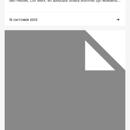
den Heuvel, Cor Merx, en advocate Shaira Bommel zijn woedend...
15 OKTOBER 2013