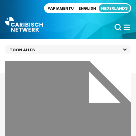
Direct naar artikel
PAPIAMENTU
ENGLISH
NEDERLANDS