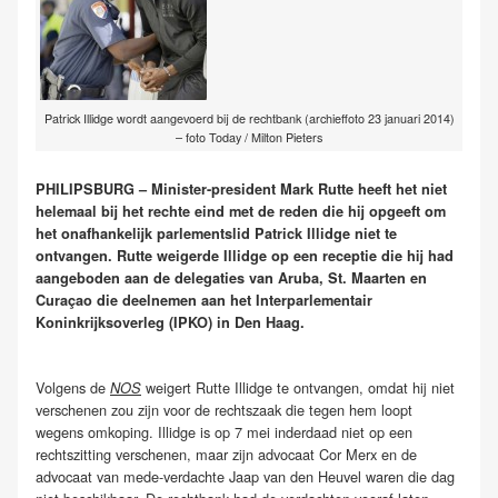
Patrick Illidge wordt aangevoerd bij de rechtbank (archieffoto 23 januari 2014)
– foto Today / Milton Pieters
PHILIPSBURG – Minister-president Mark Rutte heeft het niet
helemaal bij het rechte eind met de reden die hij opgeeft om
het onafhankelijk parlementslid Patrick Illidge niet te
ontvangen. Rutte weigerde Illidge op een receptie die hij had
aangeboden aan de delegaties van Aruba, St. Maarten en
Curaçao die deelnemen aan het Interparlementair
Koninkrijksoverleg (IPKO) in Den Haag.
Volgens de
weigert Rutte Illidge te ontvangen, omdat hij niet
NOS
verschenen zou zijn voor de rechtszaak die tegen hem loopt
wegens omkoping. Illidge is op 7 mei inderdaad niet op een
rechtszitting verschenen, maar zijn advocaat Cor Merx en de
advocaat van mede-verdachte Jaap van den Heuvel waren die dag