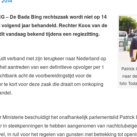
 2014
 – De Bada Bing rechtszaak wordt niet op 14
i volgend jaar behandeld. Rechter Koos van de
it vandaag bekend tijdens een regiezitting.
oudt verband met zijn terugkeer naar Nederland op
 het aantreden van een definitieve opvolger per 1
Patrick 
echtbank acht de voorbereidingstijd voor de
naar de
foto Tod
r te kort voor deze zaak die draait om omkoping
ndel.
Ministerie beschuldigt het onafhankelijk parlementslid Patrick I
ar in steekpenningen te hebben aangenomen van nachtclubeig
l, in ruil voor het regelen van gunsten met betrekking tot openi