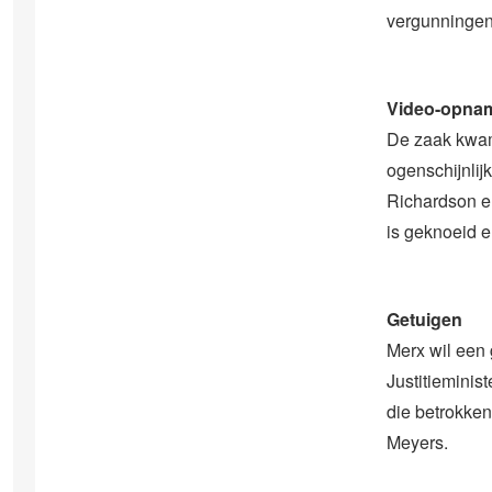
vergunningen.
Video-opna
De zaak kwam
ogenschijnlij
Richardson e
is geknoeid e
Getuigen
Merx wil een 
Justitieminis
die betrokken
Meyers.