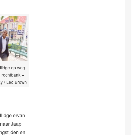
Illidge op weg
 rechtbank –
ay / Leo Brown
llidge ervan
enaar Jaap
ngstijden en