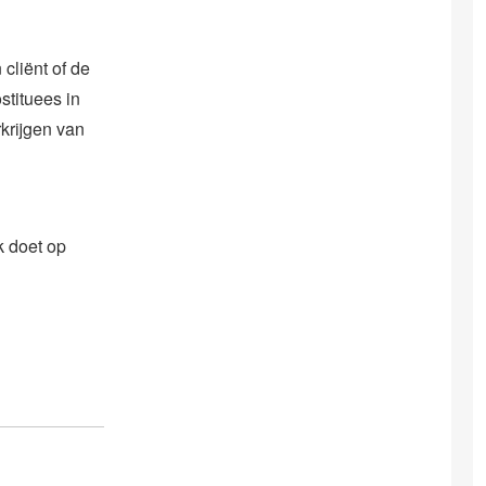
cliënt of de
stituees in
krijgen van
k doet op