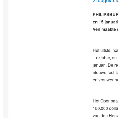
21 augustus
PHILIPSBURG
en 15 januar
Ven maakte d
Het uitstel h
1 oktober, en
januari. De r
nieuwe rechte
en vrouwenha
Het Openbaar 
150.000 doll
van den Heuve