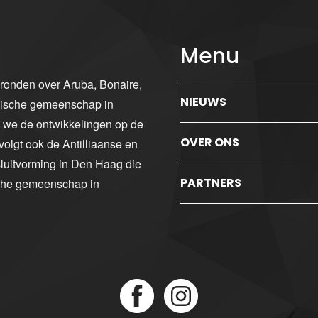
Menu
gronden over Aruba, Bonaire,
NIEUWS
ibische gemeenschap in
n we de ontwikkelingen op de
OVER ONS
volgt ook de Antilliaanse en
luitvorming in Den Haag die
PARTNERS
sche gemeenschap in