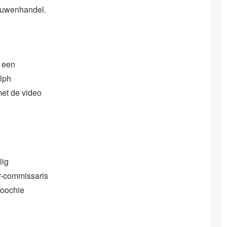
rouwenhandel.
 een
alph
et de video
lig
er-commissaris
Toochie