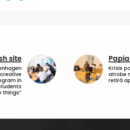
sh site
Papia
penhagen
Krísis p
 creative
atrobe n
ogram in
retirá 
students
 things”