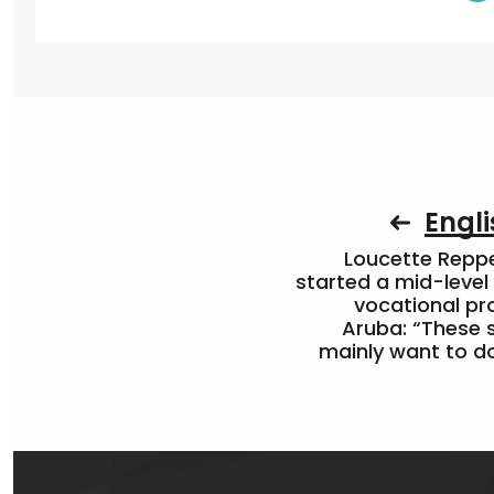
Engli
Loucette Rep
started a mid-level
vocational pr
Aruba: “These 
mainly want to do