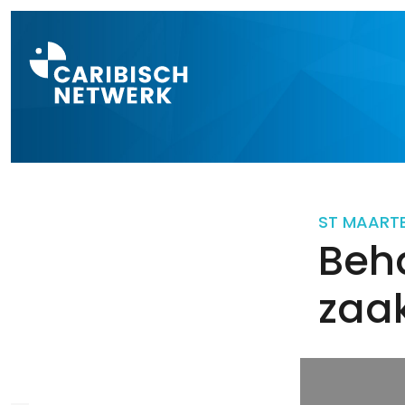
Direct naar a
ST MAART
Beh
zaak