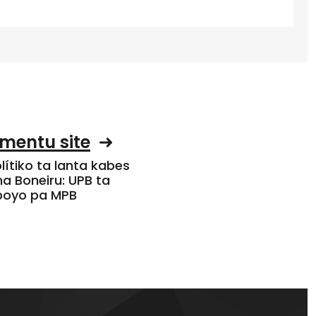
mentu site
olítiko ta lanta kabes
a Boneiru: UPB ta
apoyo pa MPB