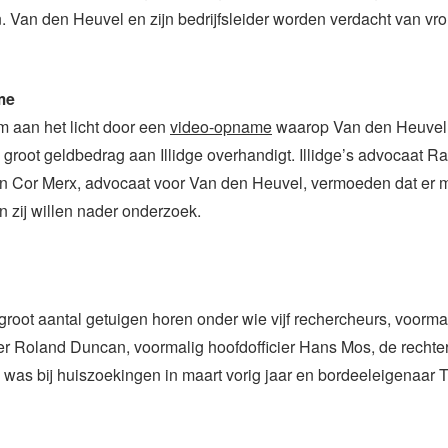
 Van den Heuvel en zijn bedrijfsleider worden verdacht van v
me
 aan het licht door een
video-opname
waarop Van den Heuvel
k groot geldbedrag aan Illidge overhandigt. Illidge’s advocaat R
n Cor Merx, advocaat voor Van den Heuvel, vermoeden dat er m
n zij willen nader onderzoek.
groot aantal getuigen horen onder wie vijf rechercheurs, voorma
ter Roland Duncan, voormalig hoofdofficier Hans Mos, de recht
 was bij huiszoekingen in maart vorig jaar en bordeeleigenaar 