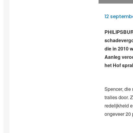
12 septembe
PHILIPSBURG
schadevergo
die in 2010 
Aanleg veroo
het Hof spra
Spencer, die 
tralies door
redelijkheid 
ongeveer 20 p