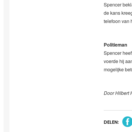
Spencer beklaa
de kans kreeg
telefoon van h
Politieman
Spencer heeft
voerde hij aa
mogelijke bet
Door Hilbert 
DELEN: