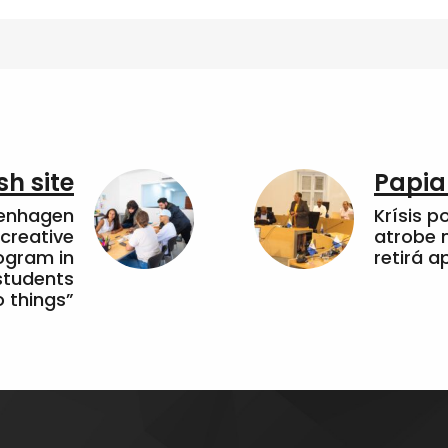
sh site
Papia
penhagen
Krísis p
 creative
atrobe n
ogram in
retirá 
students
 things”