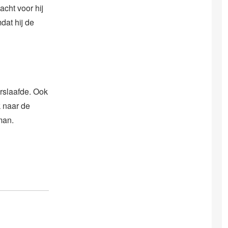
acht voor hij
dat hij de
erslaafde. Ook
k naar de
man.