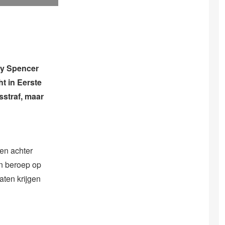
ny Spencer
t in Eerste
sstraf, maar
gen achter
n beroep op
aten krijgen