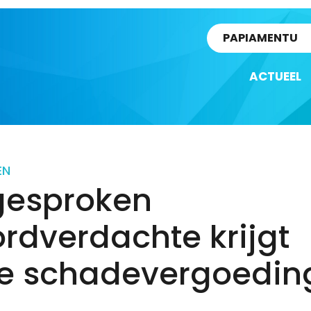
rtikel
PAPIAMENTU
ACTUEEL
EN
jgesproken
rdverdachte krijgt
e schadevergoedin