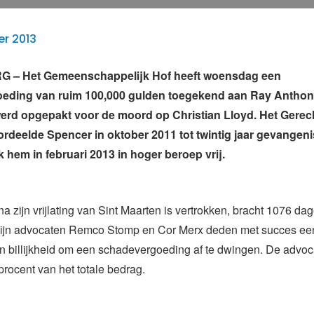
r 2013
 – Het Gemeenschappelijk Hof heeft woensdag een
eding van ruim 100,000 gulden toegekend aan Ray Antho
werd opgepakt voor de moord op Christian Lloyd. Het Gerech
rdeelde Spencer in oktober 2011 tot twintig jaar gevangeni
k hem in februari 2013 in hoger beroep vrij.
na zijn vrijlating van Sint Maarten is vertrokken, bracht 1076 da
. Zijn advocaten Remco Stomp en Cor Merx deden met succes ee
en billijkheid om een schadevergoeding af te dwingen. De advoc
rocent van het totale bedrag.