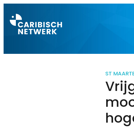
Direct naar a
ST MAART
Vri
moo
hog