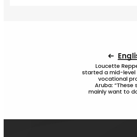
Engli
Loucette Rep
started a mid-level
vocational pr
Aruba: “These 
mainly want to do