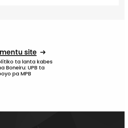
mentu site
olítiko ta lanta kabes
a Boneiru: UPB ta
apoyo pa MPB