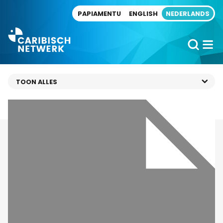
Direct naar artikel
PAPIAMENTU
ENGLISH
NEDERLANDS