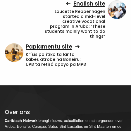
English site
Loucette Reppenhagen
started a mid-level
creative vocational
program in Aruba: “These
students mainly want to do
things”
Papiamentu site
Krísis polítiko ta lanta
kabes atrobe na Boneiru:
UPB ta retirá apoyo pa MPB
Over ons
brengt nieuws, actualiteiten en achtergronden over
Caribisch Netwerk
Aruba, Bonaire, Curaçao, Saba, Sint Eustatius en Sint Maarten en de